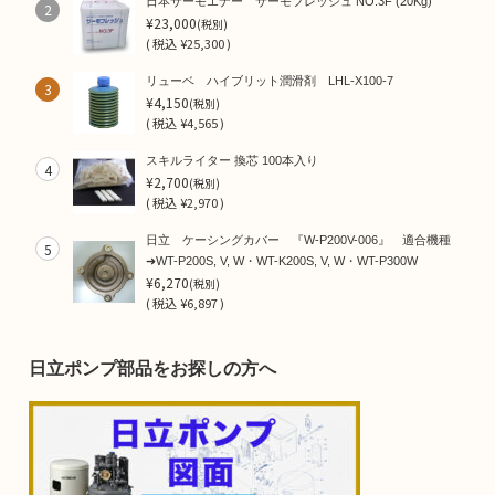
日本サーモエナー サーモフレッシュ NO.3F (20Kg)
2
¥23,000
(税別)
(
税込
¥25,300 )
リューベ ハイブリット潤滑剤 LHL-X100-7
3
¥4,150
(税別)
(
税込
¥4,565 )
スキルライター 換芯 100本入り
4
¥2,700
(税別)
(
税込
¥2,970 )
日立 ケーシングカバー 『W-P200V-006』 適合機種
5
➜WT-P200S, V, W・WT-K200S, V, W・WT-P300W
¥6,270
(税別)
(
税込
¥6,897 )
日立ポンプ部品をお探しの方へ