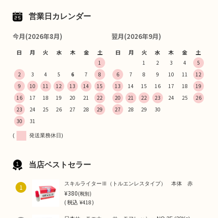
営業日カレンダー
今月(2026年8月)
翌月(2026年9月)
日
月
火
水
木
金
土
日
月
火
水
木
金
土
1
1
2
3
4
5
2
3
4
5
6
7
8
6
7
8
9
10
11
12
9
10
11
12
13
14
15
13
14
15
16
17
18
19
16
17
18
19
20
21
22
20
21
22
23
24
25
26
23
24
25
26
27
28
29
27
28
29
30
30
31
(
発送業務休日)
当店ベストセラー
スキルライターⅢ（トルエンレスタイプ） 本体 赤
1
¥380
(税別)
(
税込
¥418 )