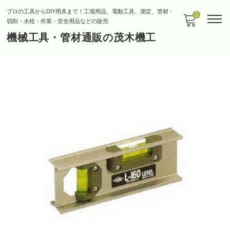
プロの工具からDIY用具まで！工場用品、電動工具、測定、管材・
0
切削・水栓・作業・安全用品などの販売
機械工具・管材通販の茂木機工