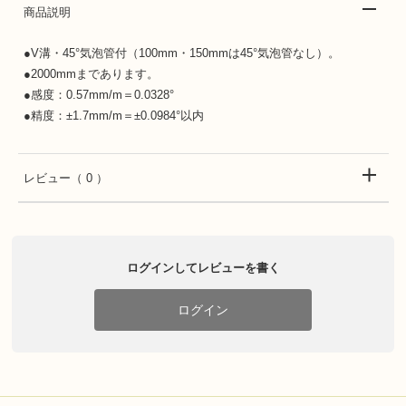
商品説明
●V溝・45°気泡管付（100mm・150mmは45°気泡管なし）。
●2000mmまであります。
●感度：0.57mm/m＝0.0328°
●精度：±1.7mm/m＝±0.0984°以内
レビュー
（ 0 ）
ログインしてレビューを書く
ログイン