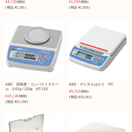
¥4,720
¥1,850
(税別)
(税別)
(
税込
¥5,192 )
(
税込
¥2,035 )
A&D 高精度・コンパクトスケー
A&D デジタルはかり HT-
ル 0.01g / 120g HT-120
¥9,310
(税別)
¥20,140
(税別)
(
税込
¥10,241 )
(
税込
¥22,154 )