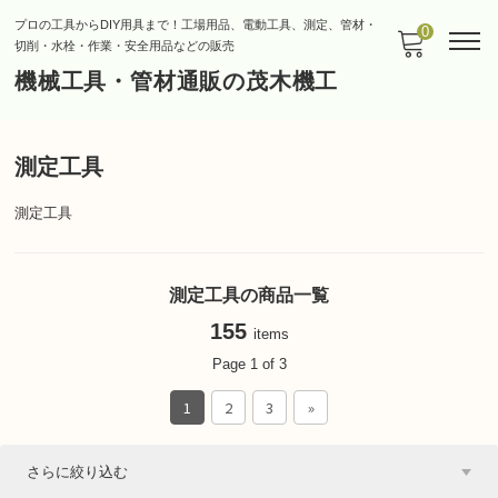
プロの工具からDIY用具まで！工場用品、電動工具、測定、管材・
0
切削・水栓・作業・安全用品などの販売
機械工具・管材通販の茂木機工
測定工具
測定工具
測定工具の商品一覧
155
items
Page 1 of 3
1
2
3
»
さらに絞り込む