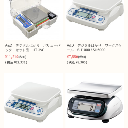
A&D デジタルはかり バリューパ
A&D デジタルはかり ワークスケ
ック セット品 HT-JAC
ール SH1000 / SH5000
¥11,210
¥7,550
(税別)
(税別)
(
税込
¥12,331 )
(
税込
¥8,305 )