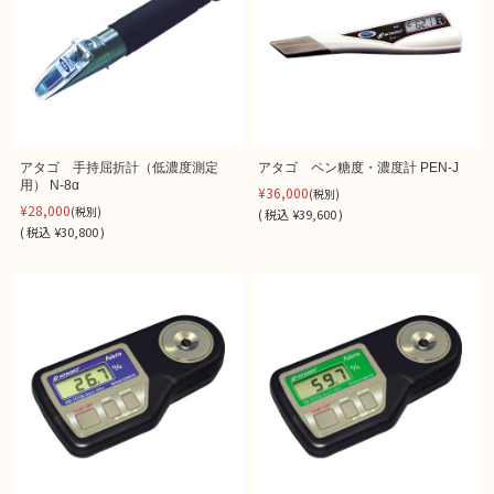
アタゴ 手持屈折計（低濃度測定
アタゴ ペン糖度・濃度計 PEN-J
用） N-8α
¥36,000
(税別)
¥28,000
(税別)
(
税込
¥39,600 )
(
税込
¥30,800 )