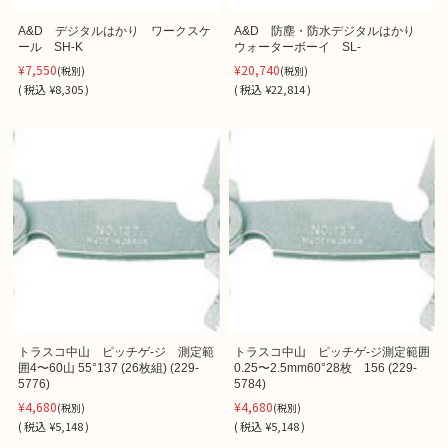
A&D デジタルはかり ワークスケ
A&D 防塵・防水デジタルはかり
ール SH-K
ウォーターボーイ SL-
¥7,550
¥20,740
(税別)
(税別)
(
税込
¥8,305 )
(
税込
¥22,814 )
トラスコ中山 ピッチゲ-ジ 測定範
トラスコ中山 ピッチゲ-ジ測定範囲
囲4〜60山 55°137 (26枚組) (229-
0.25〜2.5mm60°28枚 156 (229-
5776)
5784)
¥4,680
¥4,680
(税別)
(税別)
(
税込
¥5,148 )
(
税込
¥5,148 )