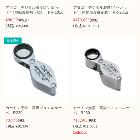
アタゴ デジタル濃度計“パレッ
アタゴ デジタル濃度計“パレッ
ト”（自動温度補正式） PR-101α
ト”（自動温度補正式） PR-201α
¥90,000
¥170,000
(税別)
(税別)
(
税込
¥99,000 )
(
税込
¥187,000 )
在庫僅少
カートン光学 高級ジュエルルー
カートン光学 高級ジュエルルー
ペ R229
ペ R230
¥9,940
¥10,500
(税別)
(税別)
(
税込
¥10,934 )
(
税込
¥11,550 )
Soldout