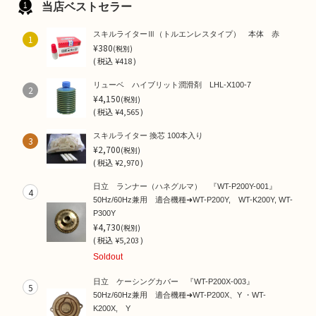
当店ベストセラー
スキルライターⅢ（トルエンレスタイプ） 本体 赤
1
¥380
(税別)
(
税込
¥418 )
リューベ ハイブリット潤滑剤 LHL-X100-7
2
¥4,150
(税別)
(
税込
¥4,565 )
スキルライター 換芯 100本入り
3
¥2,700
(税別)
(
税込
¥2,970 )
日立 ランナー（ハネグルマ） 『WT-P200Y-001』
4
50Hz/60Hz兼用 適合機種➜WT-P200Y, WT-K200Y, WT-
P300Y
¥4,730
(税別)
(
税込
¥5,203 )
Soldout
日立 ケーシングカバー 『WT-P200X-003』
5
50Hz/60Hz兼用 適合機種➜WT-P200X、Y ・WT-
K200X, Y