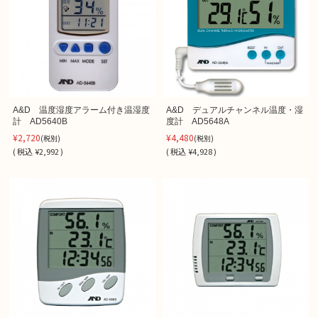
A&D 温度湿度アラーム付き温湿度
A&D デュアルチャンネル温度・湿
計 AD5640B
度計 AD5648A
¥2,720
¥4,480
(税別)
(税別)
(
税込
¥2,992 )
(
税込
¥4,928 )