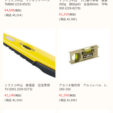
トラスコ中山 マグネットベース
トラスコ中山 下げ振り単体 重量
TMB80 (219-8525)
300g 胴径φ43 全長86mm TPB-
300 (229-8279)
¥4,840
(税別)
¥2,350
(税別)
(
税込
¥5,324 )
(
税込
¥2,585 )
トラスコ中山 検電器 交流専用
アカツキ製作所 アルミレベル L-
TV-2001 (329-5273)
160-150
¥2,140
¥1,500
(税別)
(税別)
(
税込
¥2,354 )
(
税込
¥1,650 )