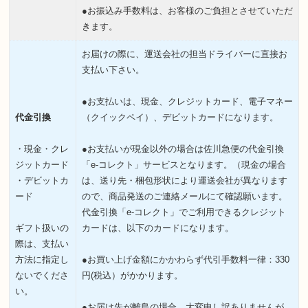
●お振込み手数料は、お客様のご負担とさせていただ
きます。
お届けの際に、運送会社の担当ドライバーに直接お
支払い下さい。
●お支払いは、現金、クレジットカード、電子マネー
代金引換
（クイックペイ）、デビットカードになります。
・現金・クレ
●お支払いが現金以外の場合は佐川急便の代金引換
ジットカード
「e-コレクト」サービスとなります。（現金の場合
・デビットカ
は、送り先・梱包形状により運送会社が異なります
ード
ので、商品発送のご連絡メールにて確認願います。
代金引換「e-コレクト」でご利用できるクレジット
ギフト扱いの
カードは、以下のカードになります。
際は、支払い
方法に指定し
●お買い上げ金額にかかわらず代引手数料一律：330
ないでくださ
円(税込）がかかります。
い。
●お届け先が離島の場合、大変申し訳ありませんが、