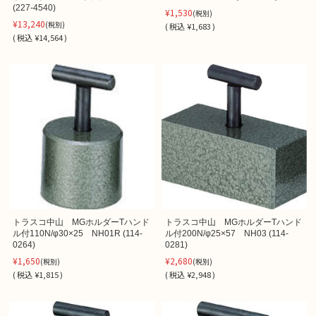
(227-4540)
¥1,530
(税別)
¥13,240
(税別)
(
税込
¥1,683 )
(
税込
¥14,564 )
トラスコ中山 MGホルダーTハンド
トラスコ中山 MGホルダーTハンド
ル付110N/φ30×25 NH01R (114-
ル付200N/φ25×57 NH03 (114-
0264)
0281)
¥1,650
¥2,680
(税別)
(税別)
(
税込
¥1,815 )
(
税込
¥2,948 )