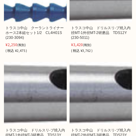
トラスコ中山 クーラントライナー
トラスコ中山 ドリルスリ-ブ焼入内
ホース2本組セット1/2 CL4H01S
径MT-1外径MT-2研磨品 TDS12Y
(230-3094)
(230-5011)
¥2,250
¥3,420
(税別)
(税別)
(
税込
¥2,475 )
(
税込
¥3,762 )
トラスコ中山 ドリルスリ-ブ焼入内
トラスコ中山 ドリルスリ-ブ焼入内
径MT-1外径MT-3研磨品 TDS13Y
径MT-2外径MT-3研磨品 TDS23Y