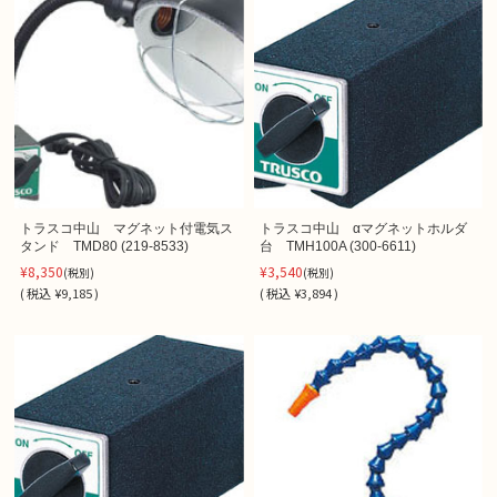
トラスコ中山 マグネット付電気ス
トラスコ中山 αマグネットホルダ
タンド TMD80 (219-8533)
台 TMH100A (300-6611)
¥8,350
¥3,540
(税別)
(税別)
(
税込
¥9,185 )
(
税込
¥3,894 )