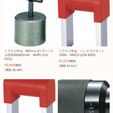
トラスコ中山 MGホルダーTハンド
トラスコ中山 ハンドマグネット
ル付500N/φ50×40 NH05 (114-
250N HM115 (229-4095)
0311)
¥5,010
(税別)
¥3,800
(税別)
(
税込
¥5,511 )
(
税込
¥4,180 )