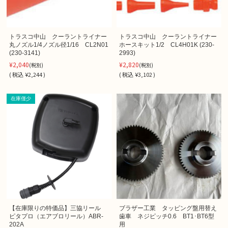
トラスコ中山 クーラントライナー
トラスコ中山 クーラントライナー
丸ノズル1/4ノズル径1/16 CL2N01
ホースキット1/2 CL4H01K (230-
(230-3141)
2993)
¥2,040
¥2,820
(税別)
(税別)
(
税込
¥2,244 )
(
税込
¥3,102 )
在庫僅少
【在庫限りの特価品】三協リール
ブラザー工業 タッピング盤用替え
ピタプロ（エアブロリール）ABR-
歯車 ネジピッチ0.6 BT1･BT6型
202A
用