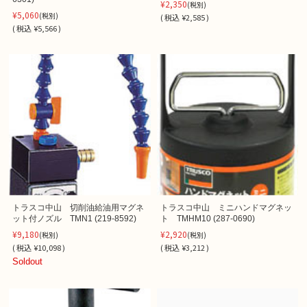
¥2,350
(税別)
¥5,060
(税別)
(
税込
¥2,585 )
(
税込
¥5,566 )
トラスコ中山 切削油給油用マグネ
トラスコ中山 ミニハンドマグネッ
ット付ノズル TMN1 (219-8592)
ト TMHM10 (287-0690)
¥9,180
¥2,920
(税別)
(税別)
(
税込
¥10,098 )
(
税込
¥3,212 )
Soldout