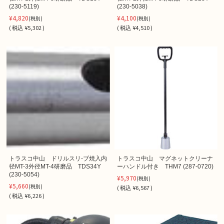
(230-5119)
(230-5038)
¥4,820
¥4,100
(税別)
(税別)
(
税込
¥5,302 )
(
税込
¥4,510 )
トラスコ中山 ドリルスリ-ブ焼入内
トラスコ中山 マグネットクリーナ
径MT-3外径MT-4研磨品 TDS34Y
ーハンドル付き THM7 (287-0720)
(230-5054)
¥5,970
(税別)
¥5,660
(税別)
(
税込
¥6,567 )
(
税込
¥6,226 )