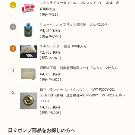
スキルライターⅢ（トルエンレスタイプ） 本体 赤
1
¥380
(税別)
(
税込
¥418 )
リューベ ハイブリット潤滑剤 LHL-X100-7
2
¥4,150
(税別)
(
税込
¥4,565 )
スキルライター 換芯 100本入り
3
¥2,700
(税別)
(
税込
¥2,970 )
岩田鉄工所 制御盤用除湿シート「あうん」2枚入り
4
¥4,200
(税別)
(
税込
¥4,620 )
日立 ランナー（ハネグルマ） 『WT-P200Y-001』
5
50Hz/60Hz兼用 適合機種➜WT-P200Y, WT-K200Y, WT-
P300Y
¥4,730
(税別)
(
税込
¥5,203 )
日立ポンプ部品をお探しの方へ