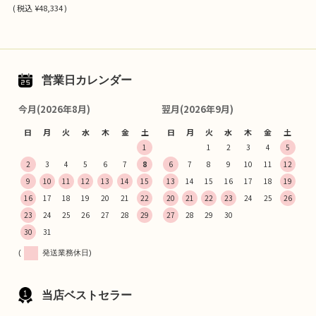
(
税込
¥48,334 )
営業日カレンダー
今月(2026年8月)
翌月(2026年9月)
日
月
火
水
木
金
土
日
月
火
水
木
金
土
1
1
2
3
4
5
2
3
4
5
6
7
8
6
7
8
9
10
11
12
9
10
11
12
13
14
15
13
14
15
16
17
18
19
16
17
18
19
20
21
22
20
21
22
23
24
25
26
23
24
25
26
27
28
29
27
28
29
30
30
31
(
発送業務休日)
当店ベストセラー