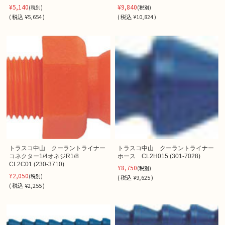
¥5,140
¥9,840
(税別)
(税別)
(
税込
¥5,654 )
(
税込
¥10,824 )
トラスコ中山 クーラントライナー
トラスコ中山 クーラントライナー
コネクター1/4オネジR1/8
ホース CL2H015 (301-7028)
CL2C01 (230-3710)
¥8,750
(税別)
¥2,050
(税別)
(
税込
¥9,625 )
(
税込
¥2,255 )