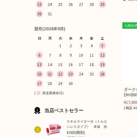
23
24
25
26
27
28
29
30
31
お勧め
翌月(2026年9月)
日
月
火
水
木
金
土
1
2
3
4
5
6
7
8
9
10
11
12
13
14
15
16
17
18
19
20
21
22
23
24
25
26
27
28
29
30
ダーク
(
発送業務休日)
DH-BM
¥17,80
(
税込
¥1
当店ベストセラー
スキルライターⅢ（トルエ
ンレスタイプ） 本体 赤
1
¥380
(税別)