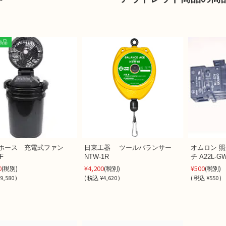
商品
ホース 充電式ファン
日東工器 ツールバランサー
オムロン 
F
NTW-1R
チ A22L-GW
0
¥4,200
¥500
(税別)
(税別)
(税別)
9,580 )
(
税込
¥4,620 )
(
税込
¥550 )