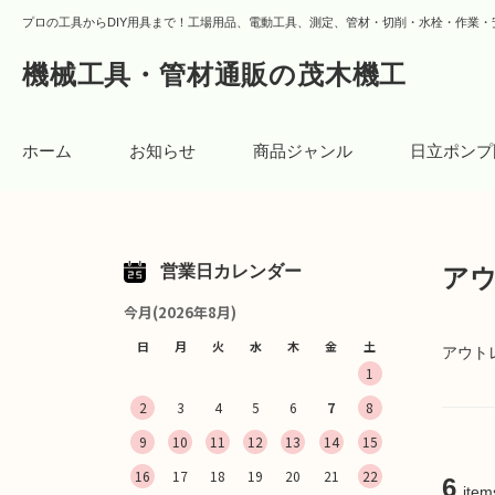
プロの工具からDIY用具まで！工場用品、電動工具、測定、管材・切削・水栓・作業・
機械工具・管材通販の茂木機工
ホーム
お知らせ
商品ジャンル
日立ポンプ
営業日カレンダー
ア
今月(2026年8月)
日
月
火
水
木
金
土
アウト
1
2
3
4
5
6
7
8
9
10
11
12
13
14
15
16
17
18
19
20
21
22
6
item