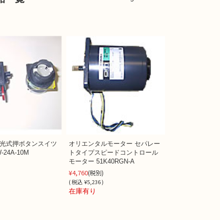
照光式押ボタンスイツ
オリエンタルモーター セパレー
-24A-10M
トタイプスピードコントロール
モーター 51K40RGN-A
¥4,760
(税別)
(
税込
¥5,236 )
在庫有り