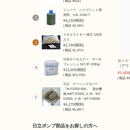
(
税込
¥418 )
リューベ ハイブリット潤
滑剤 LHL-X100-7
2
¥4,150
(税別)
(
税込
¥4,565 )
スキルライター 換芯 100本
入り
3
¥2,700
(税別)
(
税込
¥2,970 )
日本サーモエナー サーモ
セント
フレッシュ NO.3F (20Kg)
（アウ
4
¥23,000
(税別)
¥5,000
(
税込
¥25,300 )
(
税込
¥5
日立 ケーシングカバー
『W-P200V-006』 適合機
種➜WT-P200S, V, W・WT-
5
K200S, V, W・WT-P300W
¥6,270
(税別)
(
税込
¥6,897 )
日立ポンプ部品をお探しの方へ