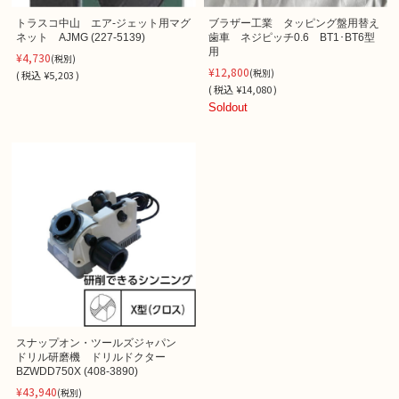
トラスコ中山 エア-ジェット用マグ
ブラザー工業 タッピング盤用替え
ネット AJMG (227-5139)
歯車 ネジピッチ0.6 BT1･BT6型
用
¥4,730
(税別)
¥12,800
(税別)
(
税込
¥5,203 )
(
税込
¥14,080 )
Soldout
スナップオン・ツールズジャパン
ドリル研磨機 ドリルドクター
BZWDD750X (408-3890)
¥43,940
(税別)