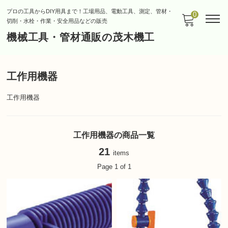
プロの工具からDIY用具まで！工場用品、電動工具、測定、管材・
0
切削・水栓・作業・安全用品などの販売
機械工具・管材通販の茂木機工
工作用機器
工作用機器
工作用機器の商品一覧
21
items
Page 1 of 1