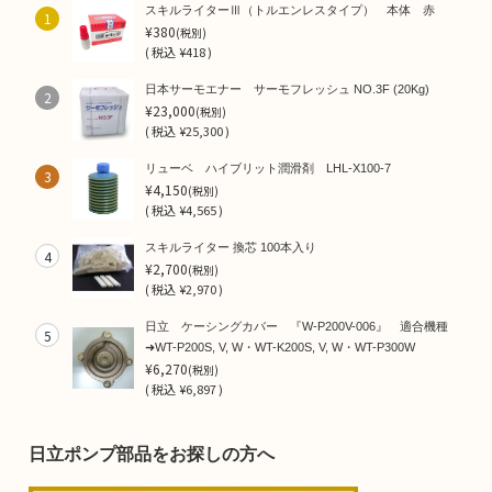
スキルライターⅢ（トルエンレスタイプ） 本体 赤
1
¥380
(税別)
(
税込
¥418 )
日本サーモエナー サーモフレッシュ NO.3F (20Kg)
2
¥23,000
(税別)
(
税込
¥25,300 )
リューベ ハイブリット潤滑剤 LHL-X100-7
3
¥4,150
(税別)
(
税込
¥4,565 )
スキルライター 換芯 100本入り
4
¥2,700
(税別)
(
税込
¥2,970 )
日立 ケーシングカバー 『W-P200V-006』 適合機種
5
➜WT-P200S, V, W・WT-K200S, V, W・WT-P300W
¥6,270
(税別)
(
税込
¥6,897 )
日立ポンプ部品をお探しの方へ