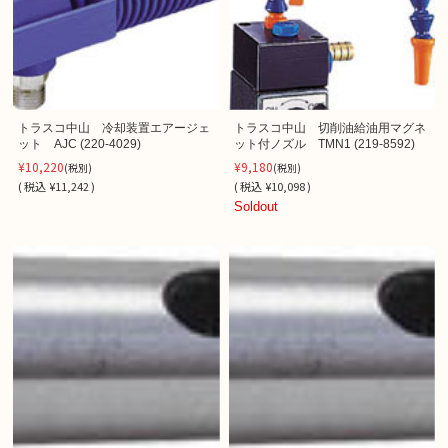
トラスコ中山 冷却装置エアージェ
トラスコ中山 切削油給油用マグネ
ット AJC (220-4029)
ット付ノズル TMN1 (219-8592)
¥10,220
¥9,180
(税別)
(税別)
(
税込
¥11,242 )
(
税込
¥10,098 )
Soldout