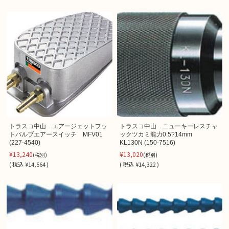
トラスコ中山 エアージェットフッ
トラスコ中山 ニューキーレスチャ
トバルブエアースイッチ MFV01
ックツカミ能力0.5?14mm
(227-4540)
KL130N (150-7516)
¥13,240
¥13,020
(税別)
(税別)
(
税込
¥14,564 )
(
税込
¥14,322 )