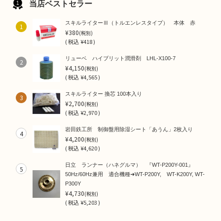
当店ベストセラー
スキルライターⅢ（トルエンレスタイプ） 本体 赤
1
¥380
(税別)
(
税込
¥418 )
リューベ ハイブリット潤滑剤 LHL-X100-7
2
¥4,150
(税別)
(
税込
¥4,565 )
スキルライター 換芯 100本入り
3
¥2,700
(税別)
(
税込
¥2,970 )
岩田鉄工所 制御盤用除湿シート「あうん」2枚入り
4
¥4,200
(税別)
(
税込
¥4,620 )
日立 ランナー（ハネグルマ） 『WT-P200Y-001』
5
50Hz/60Hz兼用 適合機種➜WT-P200Y, WT-K200Y, WT-
P300Y
¥4,730
(税別)
(
税込
¥5,203 )