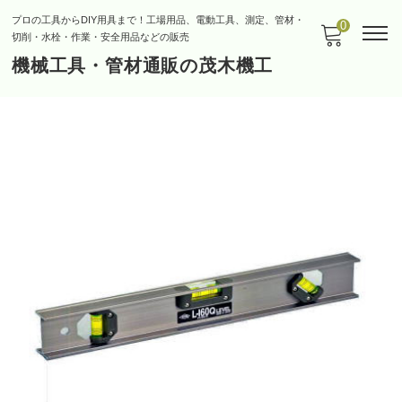
プロの工具からDIY用具まで！工場用品、電動工具、測定、管材・
0
切削・水栓・作業・安全用品などの販売
機械工具・管材通販の茂木機工