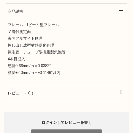
商品説明
フレーム Iビーム型フレーム
Ｖ溝付測定面
表面アルマイト処理
押し出し成型材熱硬化処理
気泡管 チューブ型樹脂製気泡管
4本目盛入
感度0.66mm/m＝0.0382°
精度±2.0mm/m＝±0.1146°以内
レビュー
（ 0 ）
ログインしてレビューを書く