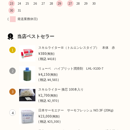
23
24
25
26
27
28
29
27
28
29
30
30
31
(
発送業務休日)
当店ベストセラー
スキルライターⅢ（トルエンレスタイプ） 本体 赤
1
¥380
(税別)
(
税込
¥418 )
リューベ ハイブリット潤滑剤 LHL-X100-7
2
¥4,150
(税別)
(
税込
¥4,565 )
スキルライター 換芯 100本入り
3
¥2,700
(税別)
(
税込
¥2,970 )
日本サーモエナー サーモフレッシュ NO.3F (20Kg)
4
¥23,000
(税別)
(
税込
¥25,300 )