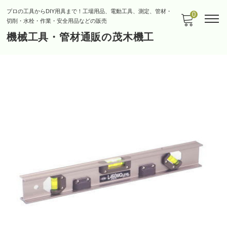
プロの工具からDIY用具まで！工場用品、電動工具、測定、管材・
0
切削・水栓・作業・安全用品などの販売
機械工具・管材通販の茂木機工