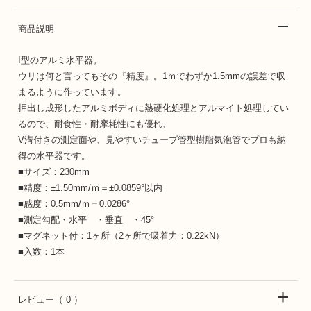
商品説明
I型のアルミ水平器。
ウリは何と言ってもその『精度』。1ｍでわずか1.5mmの誤差で収
まるように作っています。
押出し成形したアルミボディに熱硬化処理とアルマイト処理してい
るので、耐食性・耐摩耗性にも優れ、
V溝付きの測定面や、見やすいチューブ管型樹脂気泡管でプロも納
得の水平器です。
■サイズ：230mm
■精度：±1.50mm/ｍ＝±0.0859°以内
■感度：0.5mm/ｍ＝0.0286°
■測定勾配・水平 ・垂直 ・45°
■マグネット付：1ヶ所（2ヶ所で吸着力：0.22kN）
■入数：1本
レビュー
（ 0 ）