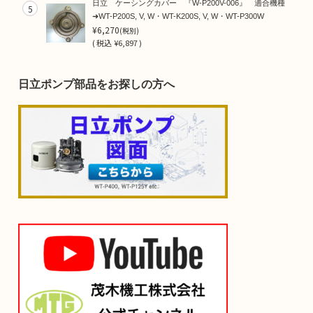
日立 ケーシングカバー 『W-P200V-006』 適合機種
5
➜WT-P200S, V, W・WT-K200S, V, W・WT-P300W
¥6,270
(税別)
(
税込
¥6,897 )
日立ポンプ部品をお探しの方へ