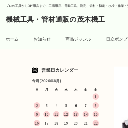
プロの工具からDIY用具まで！工場用品、電動工具、測定、管材・切削・水栓・作業・
機械工具・管材通販の茂木機工
ホーム
お知らせ
商品ジャンル
日立ポンプ
営業日カレンダー
今月(2026年8月)
日
月
火
水
木
金
土
1
2
3
4
5
6
7
8
9
10
11
12
13
14
15
16
17
18
19
20
21
22