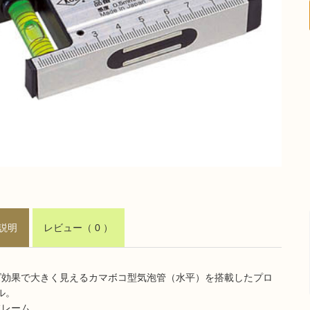
説明
レビュー
（ 0 ）
ズ効果で大きく見えるカマボコ型気泡管（水平）を搭載したプロ
ル。
フレーム