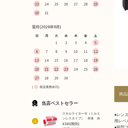
23
24
25
26
27
28
29
30
31
翌月(2026年9月)
日
月
火
水
木
金
土
1
2
3
4
5
6
7
8
9
10
11
12
13
14
15
16
17
18
19
20
21
22
23
24
25
26
27
28
29
30
(
発送業務休日)
商品
当店ベストセラー
スキルライターⅢ（トルエ
●レン
ンレスタイプ） 本体 赤
1
用レベ
¥380
(税別)
●箱型