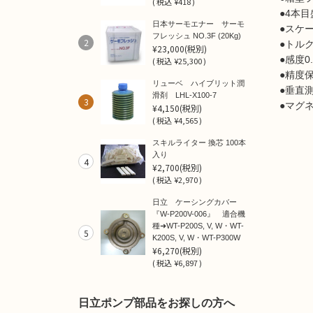
(
税込
¥418 )
●4本目
日本サーモエナー サーモ
●スケ
フレッシュ NO.3F (20Kg)
2
●トル
¥23,000
(税別)
●感度0.
(
税込
¥25,300 )
●精度
リューベ ハイブリット潤
●垂直
滑剤 LHL-X100-7
3
●マグ
¥4,150
(税別)
(
税込
¥4,565 )
スキルライター 換芯 100本
入り
4
¥2,700
(税別)
(
税込
¥2,970 )
日立 ケーシングカバー
『W-P200V-006』 適合機
種➜WT-P200S, V, W・WT-
5
K200S, V, W・WT-P300W
¥6,270
(税別)
(
税込
¥6,897 )
日立ポンプ部品をお探しの方へ