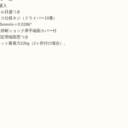
盛入
ール目盛つき
クス仕様ネジ（ドライバー10番）
5mm/m＝0.0286°
保持耐ショック厚手端面カバー付
測定用端面窓つき
ネット吸着力22kg（2ヶ所付の場合）。