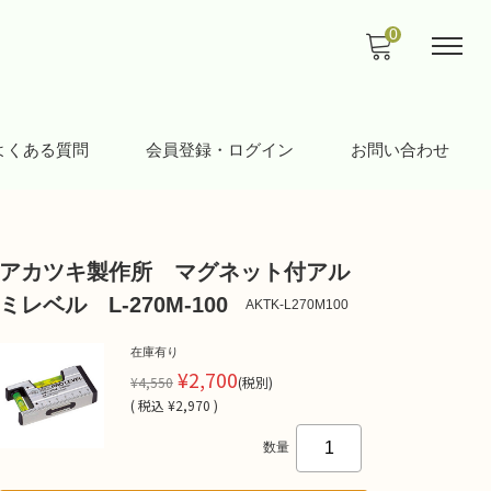
0
よくある質問
会員登録・ログイン
お問い合わせ
アカツキ製作所 マグネット付アル
ミレベル L-270M-100
AKTK-L270M100
在庫有り
¥2,700
¥4,550
(税別)
(
税込
¥2,970 )
数量