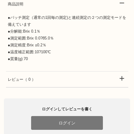
商品説明
●バッチ測定（通常の1回毎の測定)と連続測定の２つの測定モードを
備えています
●分解能:Brix 0.1％
●測定範囲:Brix 0.0?85.0％
●測定精度:Brix ±0.2％
●温度補正範囲:10?100℃
●質量(g):70
レビュー
（ 0 ）
ログインしてレビューを書く
ログイン