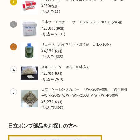
1
¥380
(税別)
(
税込
¥418 )
日本サーモエナー サーモフレッシュ NO.3F (20Kg)
2
¥23,000
(税別)
(
税込
¥25,300 )
リューベ ハイブリット潤滑剤 LHL-X100-7
3
¥4,150
(税別)
(
税込
¥4,565 )
スキルライター 換芯 100本入り
4
¥2,700
(税別)
(
税込
¥2,970 )
日立 ケーシングカバー 『W-P200V-006』 適合機種
5
➜WT-P200S, V, W・WT-K200S, V, W・WT-P300W
¥6,270
(税別)
(
税込
¥6,897 )
日立ポンプ部品をお探しの方へ