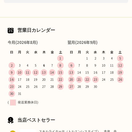
営業日カレンダー
今月(2026年8月)
翌月(2026年9月)
日
月
火
水
木
金
土
日
月
火
水
木
金
土
1
1
2
3
4
5
2
3
4
5
6
7
8
6
7
8
9
10
11
12
9
10
11
12
13
14
15
13
14
15
16
17
18
19
16
17
18
19
20
21
22
20
21
22
23
24
25
26
23
24
25
26
27
28
29
27
28
29
30
30
31
(
発送業務休日)
当店ベストセラー
スキルライターⅢ（トルエンレスタイプ） 本体 赤