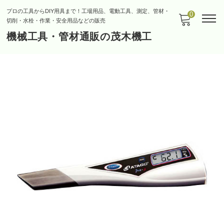
プロの工具からDIY用具まで！工場用品、電動工具、測定、管材・
0
切削・水栓・作業・安全用品などの販売
機械工具・管材通販の茂木機工