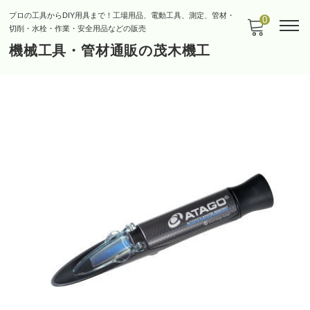
プロの工具からDIY用具まで！工場用品、電動工具、測定、管材・
0
切削・水栓・作業・安全用品などの販売
機械工具・管材通販の茂木機工