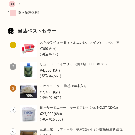
30
31
(
発送業務休日)
当店ベストセラー
スキルライターⅢ（トルエンレスタイプ） 本体 赤
1
¥380
(税別)
(
税込
¥418 )
リューベ ハイブリット潤滑剤 LHL-X100-7
2
¥4,150
(税別)
(
税込
¥4,565 )
スキルライター 換芯 100本入り
3
¥2,700
(税別)
(
税込
¥2,970 )
日本サーモエナー サーモフレッシュ NO.3F (20Kg)
4
¥23,000
(税別)
(
税込
¥25,300 )
三浦工業 カマトール 軟水器用イオン交換樹脂再生塩
5