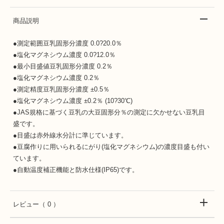
商品説明
●測定範囲豆乳固形分濃度 0.0?20.0％
●塩化マグネシウム濃度 0.0?12.0％
●最小目盛値豆乳固形分濃度 0.2％
●塩化マグネシウム濃度 0.2％
●測定精度豆乳固形分濃度 ±0.5％
●塩化マグネシウム濃度 ±0.2％ (10?30℃)
●JAS規格に基づく豆乳の大豆固形分％の測定に欠かせない豆乳目
盛です。
●目盛は赤外線水分計に準じています。
●豆腐作りに用いられるにがり(塩化マグネシウム)の濃度目盛も付い
ています。
●自動温度補正機能と防水仕様(IP65)です。
レビュー
（ 0 ）