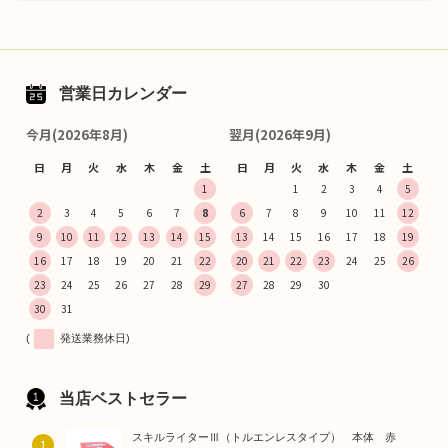
営業日カレンダー
今月(2026年8月)
翌月(2026年9月)
日
月
火
水
木
金
土
日
月
火
水
木
金
土
1
1
2
3
4
5
2
3
4
5
6
7
8
6
7
8
9
10
11
12
9
10
11
12
13
14
15
13
14
15
16
17
18
19
16
17
18
19
20
21
22
20
21
22
23
24
25
26
23
24
25
26
27
28
29
27
28
29
30
30
31
(
発送業務休日)
当店ベストセラー
スキルライターⅢ（トルエンレスタイプ） 本体 赤
1