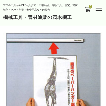
プロの工具からDIY用具まで！工場用品、電動工具、測定、管材・
0
切削・水栓・作業・安全用品などの販売
機械工具・管材通販の茂木機工