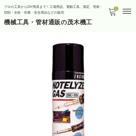
プロの工具からDIY用具まで！工場用品、電動工具、測定、管材・
0
切削・水栓・作業・安全用品などの販売
機械工具・管材通販の茂木機工