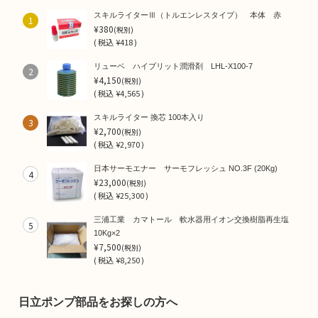
スキルライターⅢ（トルエンレスタイプ） 本体 赤
1
¥380
(税別)
(
税込
¥418 )
リューベ ハイブリット潤滑剤 LHL-X100-7
2
¥4,150
(税別)
(
税込
¥4,565 )
スキルライター 換芯 100本入り
3
¥2,700
(税別)
(
税込
¥2,970 )
日本サーモエナー サーモフレッシュ NO.3F (20Kg)
4
¥23,000
(税別)
(
税込
¥25,300 )
三浦工業 カマトール 軟水器用イオン交換樹脂再生塩
5
10Kg×2
¥7,500
(税別)
(
税込
¥8,250 )
日立ポンプ部品をお探しの方へ