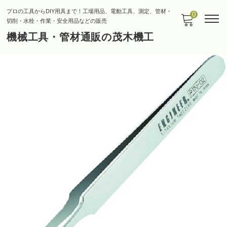
プロの工具からDIY用具まで！工場用品、電動工具、測定、管材・
0
切削・水栓・作業・安全用品などの販売
機械工具・管材通販の茂木機工