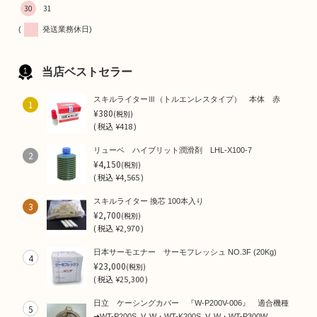
30
31
(
発送業務休日)
当店ベストセラー
スキルライターⅢ（トルエンレスタイプ） 本体 赤
1
¥380
(税別)
(
税込
¥418 )
リューベ ハイブリット潤滑剤 LHL-X100-7
2
¥4,150
(税別)
(
税込
¥4,565 )
スキルライター 換芯 100本入り
3
¥2,700
(税別)
(
税込
¥2,970 )
日本サーモエナー サーモフレッシュ NO.3F (20Kg)
4
¥23,000
(税別)
(
税込
¥25,300 )
日立 ケーシングカバー 『W-P200V-006』 適合機種
5
➜WT-P200S, V, W・WT-K200S, V, W・WT-P300W