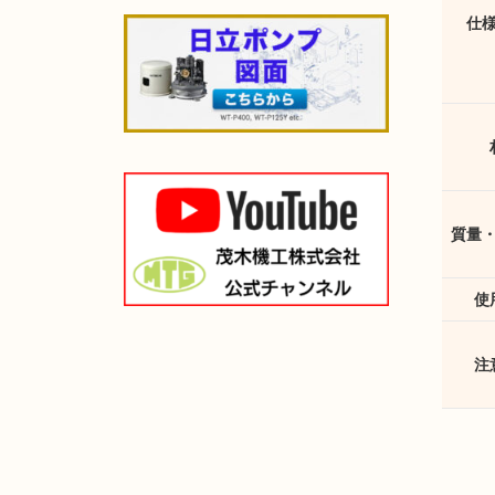
仕
質量
使
注