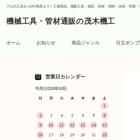
プロの工具からDIY用具まで！工場用品、電動工具、測定、管材・切削・水栓・作業・
機械工具・管材通販の茂木機工
ホーム
お知らせ
商品ジャンル
日立ポンプ
営業日カレンダー
今月(2026年8月)
日
月
火
水
木
金
土
1
2
3
4
5
6
7
8
9
10
11
12
13
14
15
16
17
18
19
20
21
22