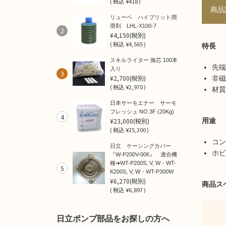
(
税込
¥418 )
商品
リューベ ハイブリット潤
滑剤 LHL-X100-7
2
¥4,150
(税別)
(
税込
¥4,565 )
特長
スキルライター 換芯 100本
先端
入り
3
¥2,700
(税別)
非磁
(
税込
¥2,970 )
材質
日本サーモエナー サーモ
フレッシュ NO.3F (20Kg)
4
¥23,000
(税別)
用途
(
税込
¥25,300 )
コン
日立 ケーシングカバー
ホビ
『W-P200V-006』 適合機
種➜WT-P200S, V, W・WT-
5
K200S, V, W・WT-P300W
¥6,270
(税別)
商品ス
(
税込
¥6,897 )
日立ポンプ部品をお探しの方へ