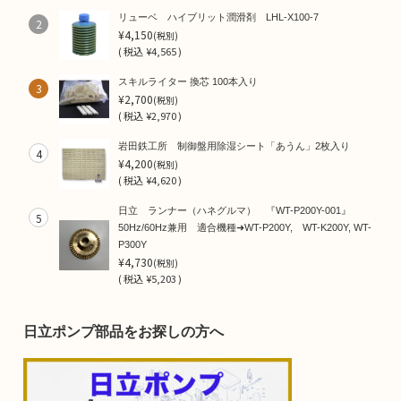
リューベ ハイブリット潤滑剤 LHL-X100-7
2
¥4,150
(税別)
(
税込
¥4,565 )
スキルライター 換芯 100本入り
3
¥2,700
(税別)
(
税込
¥2,970 )
岩田鉄工所 制御盤用除湿シート「あうん」2枚入り
4
¥4,200
(税別)
(
税込
¥4,620 )
日立 ランナー（ハネグルマ） 『WT-P200Y-001』
5
50Hz/60Hz兼用 適合機種➜WT-P200Y, WT-K200Y, WT-
P300Y
¥4,730
(税別)
(
税込
¥5,203 )
日立ポンプ部品をお探しの方へ