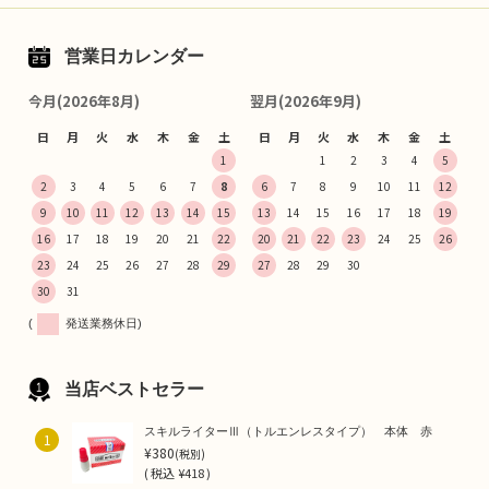
営業日カレンダー
今月(2026年8月)
翌月(2026年9月)
日
月
火
水
木
金
土
日
月
火
水
木
金
土
1
1
2
3
4
5
2
3
4
5
6
7
8
6
7
8
9
10
11
12
9
10
11
12
13
14
15
13
14
15
16
17
18
19
16
17
18
19
20
21
22
20
21
22
23
24
25
26
23
24
25
26
27
28
29
27
28
29
30
30
31
(
発送業務休日)
当店ベストセラー
スキルライターⅢ（トルエンレスタイプ） 本体 赤
1
¥380
(税別)
(
税込
¥418 )