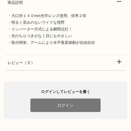
商品説明
・大口径１４０mm光学レンズ使用、倍率２倍
・明るく歪みのないワイドな視野
・インバーター方式による瞬間点灯！
・光のちらつきがなく目にもやさしい
・取付簡単、アームにより水平垂直移動が自由自在
レビュー
（ 0 ）
ログインしてレビューを書く
ログイン