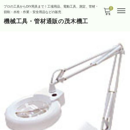
プロの工具からDIY用具まで！工場用品、電動工具、測定、管材・
0
切削・水栓・作業・安全用品などの販売
機械工具・管材通販の茂木機工