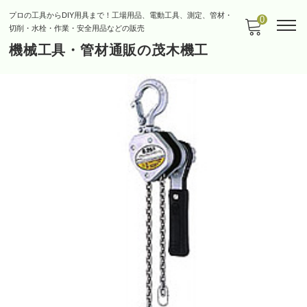
プロの工具からDIY用具まで！工場用品、電動工具、測定、管材・
0
切削・水栓・作業・安全用品などの販売
機械工具・管材通販の茂木機工