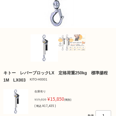
キトー レバーブロックLX 定格荷重250kg 標準揚程
KITO-H0001
1M LX003
在庫有り
¥15,850
¥19,820
(税別)
(
¥17,435 )
税込
数量