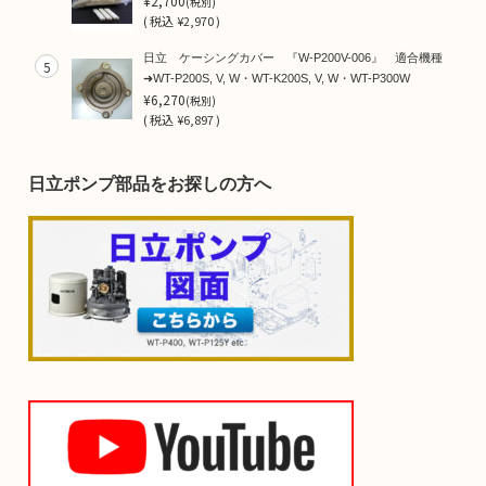
¥2,700
(税別)
(
税込
¥2,970 )
日立 ケーシングカバー 『W-P200V-006』 適合機種
5
➜WT-P200S, V, W・WT-K200S, V, W・WT-P300W
¥6,270
(税別)
(
税込
¥6,897 )
日立ポンプ部品をお探しの方へ