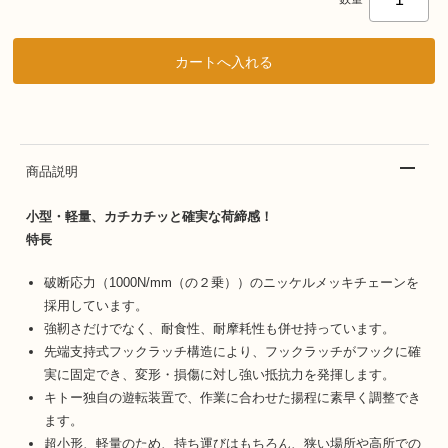
商品説明
小型・軽量、カチカチッと確実な荷締感！
特長
破断応力（1000N/mm（の２乗））のニッケルメッキチェーンを
採用しています。
強靭さだけでなく、耐食性、耐摩耗性も併せ持っています。
先端支持式フックラッチ構造により、フックラッチがフックに確
実に固定でき、変形・損傷に対し強い抵抗力を発揮します。
キトー独自の遊転装置で、作業に合わせた揚程に素早く調整でき
ます。
超小形、軽量のため、持ち運びはもちろん、狭い場所や高所での