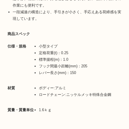
作業にも便利です。
一段減速の構造により、手引きが小さく、手応えある荷締感を実
現しています。
商品スペック
仕様・規格
小型タイプ
定格荷重(t)：0.25
標準揚程(m)：1.0
フック間最小距離(mm)：205
レバー長さ(mm)：150
材質
ボディー:アルミ
ロードチェーン:ニッケルメッキ特殊合金鋼
質量・質量単位
1.6ｋｇ