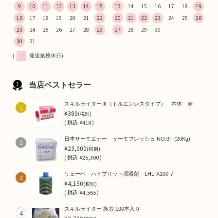
9
10
11
12
13
14
15
13
14
15
16
17
18
19
16
17
18
19
20
21
22
20
21
22
23
24
25
26
23
24
25
26
27
28
29
27
28
29
30
30
31
(
発送業務休日)
当店ベストセラー
スキルライターⅢ（トルエンレスタイプ） 本体 赤
1
¥380
(税別)
(
税込
¥418 )
日本サーモエナー サーモフレッシュ NO.3F (20Kg)
2
¥23,000
(税別)
(
税込
¥25,300 )
リューベ ハイブリット潤滑剤 LHL-X100-7
3
¥4,150
(税別)
(
税込
¥4,565 )
スキルライター 換芯 100本入り
4