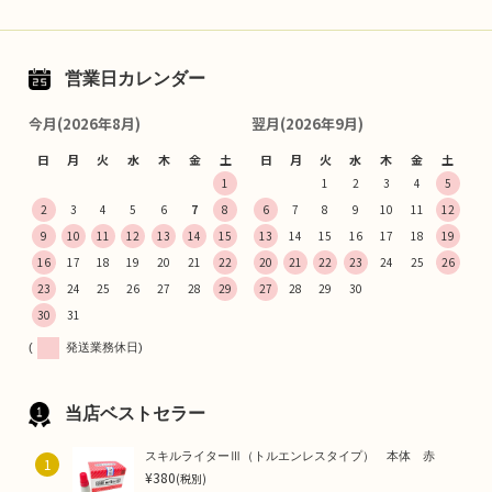
営業日カレンダー
今月(2026年8月)
翌月(2026年9月)
日
月
火
水
木
金
土
日
月
火
水
木
金
土
1
1
2
3
4
5
2
3
4
5
6
7
8
6
7
8
9
10
11
12
9
10
11
12
13
14
15
13
14
15
16
17
18
19
16
17
18
19
20
21
22
20
21
22
23
24
25
26
23
24
25
26
27
28
29
27
28
29
30
30
31
(
発送業務休日)
当店ベストセラー
スキルライターⅢ（トルエンレスタイプ） 本体 赤
1
¥380
(税別)