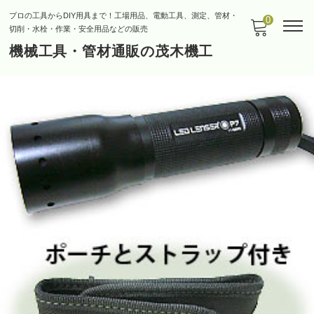
プロの工具からDIY用具まで！工場用品、電動工具、測定、管材・
0
切削・水栓・作業・安全用品などの販売
機械工具・管材通販の茂木機工