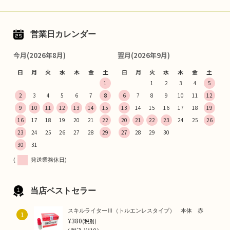
営業日カレンダー
今月(2026年8月)
翌月(2026年9月)
日
月
火
水
木
金
土
日
月
火
水
木
金
土
1
1
2
3
4
5
2
3
4
5
6
7
8
6
7
8
9
10
11
12
9
10
11
12
13
14
15
13
14
15
16
17
18
19
16
17
18
19
20
21
22
20
21
22
23
24
25
26
23
24
25
26
27
28
29
27
28
29
30
30
31
(
発送業務休日)
当店ベストセラー
スキルライターⅢ（トルエンレスタイプ） 本体 赤
1
¥380
(税別)