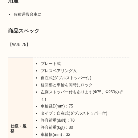
用途
各種運搬台車に
商品スペック
【WJB-75】
プレート式
プレスベアリング入
自在式(ダブルストッパー付)
旋回部と車輪を同時にロック
左側ストッパー付もあります(Φ75、Φ250のぞ
く)
車輪径D(mm)：75
タイプ：自在式(ダブルストッパー付)
許容荷重(daN)：78
仕様・規
許容荷重(kgf)：80
格
車輪幅(mm)：32