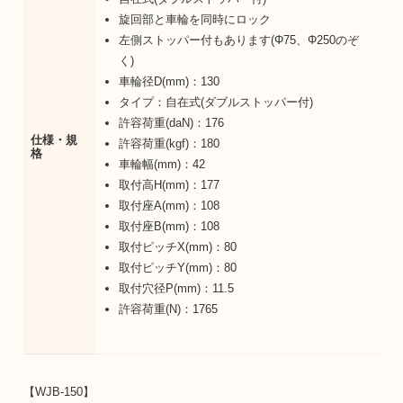
旋回部と車輪を同時にロック
左側ストッパー付もあります(Φ75、Φ250のぞ
く)
車輪径D(mm)：130
タイプ：自在式(ダブルストッパー付)
許容荷重(daN)：176
仕様・規
許容荷重(kgf)：180
格
車輪幅(mm)：42
取付高H(mm)：177
取付座A(mm)：108
取付座B(mm)：108
取付ピッチX(mm)：80
取付ピッチY(mm)：80
取付穴径P(mm)：11.5
許容荷重(N)：1765
【WJB-150】