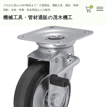
プロの工具からDIY用具まで！工場用品、電動工具、測定、管材・
0
切削・水栓・作業・安全用品などの販売
機械工具・管材通販の茂木機工