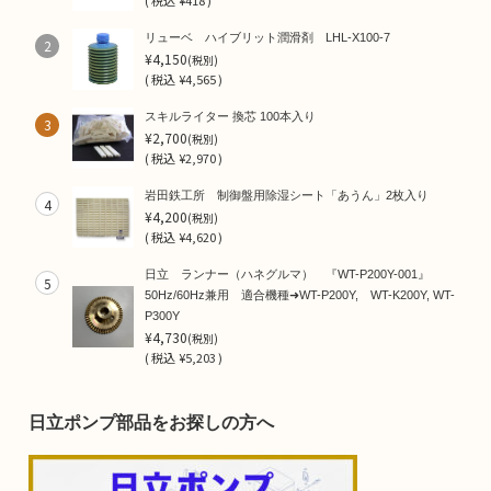
(
税込
¥418 )
リューベ ハイブリット潤滑剤 LHL-X100-7
2
¥4,150
(税別)
(
税込
¥4,565 )
スキルライター 換芯 100本入り
3
¥2,700
(税別)
(
税込
¥2,970 )
岩田鉄工所 制御盤用除湿シート「あうん」2枚入り
4
¥4,200
(税別)
(
税込
¥4,620 )
日立 ランナー（ハネグルマ） 『WT-P200Y-001』
5
50Hz/60Hz兼用 適合機種➜WT-P200Y, WT-K200Y, WT-
P300Y
¥4,730
(税別)
(
税込
¥5,203 )
日立ポンプ部品をお探しの方へ