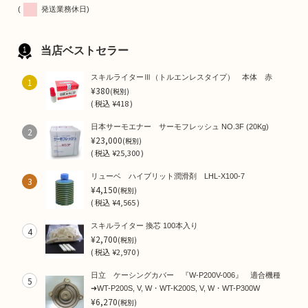
(
発送業務休日)
当店ベストセラー
スキルライターⅢ（トルエンレスタイプ） 本体 赤
1
¥380
(税別)
(
税込
¥418 )
日本サーモエナー サーモフレッシュ NO.3F (20Kg)
2
¥23,000
(税別)
(
税込
¥25,300 )
リューベ ハイブリット潤滑剤 LHL-X100-7
3
¥4,150
(税別)
(
税込
¥4,565 )
スキルライター 換芯 100本入り
4
¥2,700
(税別)
(
税込
¥2,970 )
日立 ケーシングカバー 『W-P200V-006』 適合機種
5
➜WT-P200S, V, W・WT-K200S, V, W・WT-P300W
¥6,270
(税別)