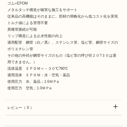
ゴム=EPDM
メタルタッチ構造が確実な施工をサポート
従来品の高機能はそのままに、部材の簡略化から低コスト化を実現
トルク値による管理不要
異種管接続が可能
リップ構造による止水性能の向上
適用配管 鋼管（白／黒）、ステンレス管、塩ビ管、鋼管サイズの
ポリエチレン管
その他の外径が鋼管サイズのもの（塩ビ管の呼び径２０?３０は適
用できません。）
流体温度 ＥＰＤＭ＝－３０℃?90℃
適用流体 ＥＰＤＭ：水・空気・薬品
使用圧力 水、薬品；1.6ＭＰa
使用圧力 空気；1.0ＭＰa
レビュー
（ 0 ）