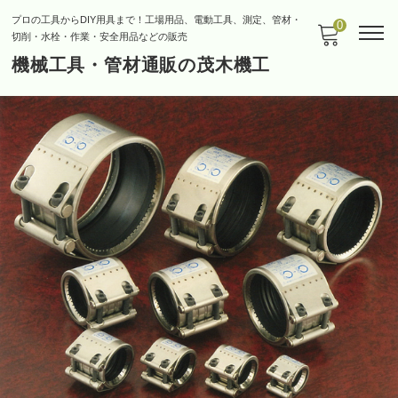
プロの工具からDIY用具まで！工場用品、電動工具、測定、管材・
0
切削・水栓・作業・安全用品などの販売
機械工具・管材通販の茂木機工