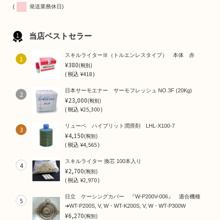
(
発送業務休日)
当店ベストセラー
スキルライターⅢ（トルエンレスタイプ） 本体 赤
1
¥380
(税別)
(
税込
¥418 )
日本サーモエナー サーモフレッシュ NO.3F (20Kg)
2
¥23,000
(税別)
(
税込
¥25,300 )
リューベ ハイブリット潤滑剤 LHL-X100-7
3
¥4,150
(税別)
(
税込
¥4,565 )
スキルライター 換芯 100本入り
4
¥2,700
(税別)
(
税込
¥2,970 )
日立 ケーシングカバー 『W-P200V-006』 適合機種
5
➜WT-P200S, V, W・WT-K200S, V, W・WT-P300W
¥6,270
(税別)