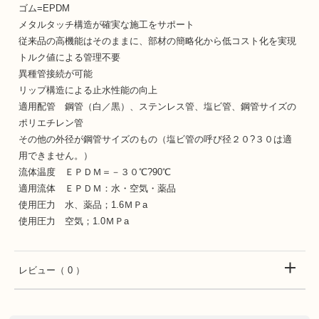
ゴム=EPDM
メタルタッチ構造が確実な施工をサポート
従来品の高機能はそのままに、部材の簡略化から低コスト化を実現
トルク値による管理不要
異種管接続が可能
リップ構造による止水性能の向上
適用配管 鋼管（白／黒）、ステンレス管、塩ビ管、鋼管サイズの
ポリエチレン管
その他の外径が鋼管サイズのもの（塩ビ管の呼び径２０?３０は適
用できません。）
流体温度 ＥＰＤＭ＝－３０℃?90℃
適用流体 ＥＰＤＭ：水・空気・薬品
使用圧力 水、薬品；1.6ＭＰa
使用圧力 空気；1.0ＭＰa
レビュー
（ 0 ）