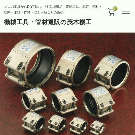
プロの工具からDIY用具まで！工場用品、電動工具、測定、管材・
0
切削・水栓・作業・安全用品などの販売
機械工具・管材通販の茂木機工