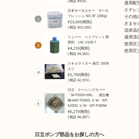
(
税込
¥418 )
適用配
エチレ
日本サーモエナー サーモ
フレッシュ NO.3F (20Kg)
その他
2
¥23,000
(税別)
きませ
(
税込
¥25,300 )
流体温
適用流
リューベ ハイブリット潤
滑剤 LHL-X100-7
使用圧
3
¥4,150
(税別)
使用圧力
(
税込
¥4,565 )
スキルライター 換芯 100本
入り
4
¥2,700
(税別)
(
税込
¥2,970 )
日立 ケーシングカバー
『W-P200V-006』 適合機
種➜WT-P200S, V, W・WT-
5
K200S, V, W・WT-P300W
¥6,270
(税別)
(
税込
¥6,897 )
日立ポンプ部品をお探しの方へ