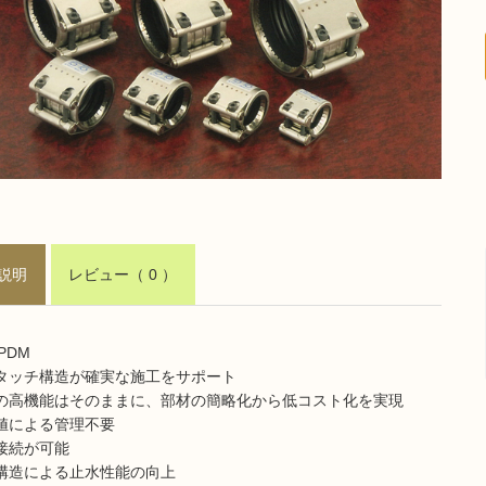
説明
レビュー
（ 0 ）
PDM
タッチ構造が確実な施工をサポート
の高機能はそのままに、部材の簡略化から低コスト化を実現
値による管理不要
接続が可能
構造による止水性能の向上