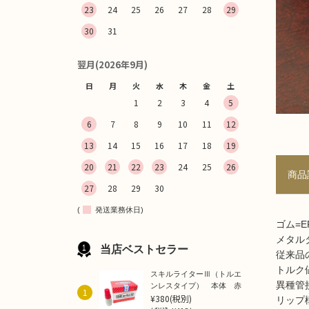
23
24
25
26
27
28
29
30
31
翌月(2026年9月)
日
月
火
水
木
金
土
1
2
3
4
5
6
7
8
9
10
11
12
13
14
15
16
17
18
19
20
21
22
23
24
25
26
商品
27
28
29
30
(
発送業務休日)
ゴム=E
メタル
当店ベストセラー
従来品
トルク
スキルライターⅢ（トルエ
異種管
ンレスタイプ） 本体 赤
1
¥380
(税別)
リップ