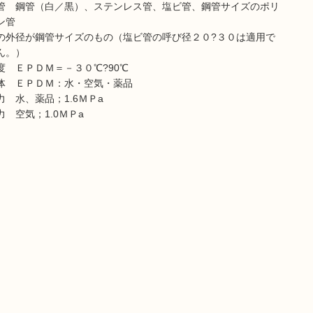
管 鋼管（白／黒）、ステンレス管、塩ビ管、鋼管サイズのポリ
ン管
の外径が鋼管サイズのもの（塩ビ管の呼び径２０?３０は適用で
ん。）
度 ＥＰＤＭ＝－３０℃?90℃
体 ＥＰＤＭ：水・空気・薬品
力 水、薬品；1.6ＭＰa
 空気；1.0ＭＰa