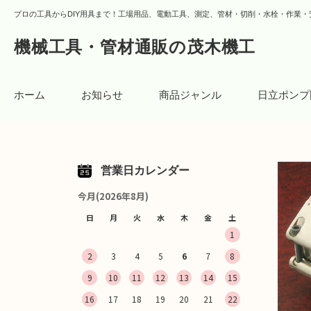
プロの工具からDIY用具まで！工場用品、電動工具、測定、管材・切削・水栓・作業・
機械工具・管材通販の茂木機工
ホーム
お知らせ
商品ジャンル
日立ポンプ
営業日カレンダー
今月(2026年8月)
日
月
火
水
木
金
土
1
2
3
4
5
6
7
8
9
10
11
12
13
14
15
16
17
18
19
20
21
22