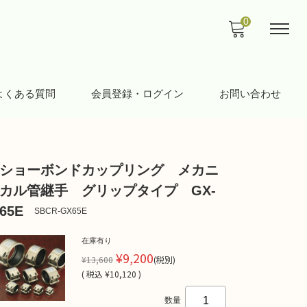
0
よくある質問
会員登録・ログイン
お問い合わせ
ショーボンドカップリング メカニ
カル管継手 グリップタイプ GX-
65E
SBCR-GX65E
在庫有り
¥9,200
¥13,600
(税別)
(
税込
¥10,120 )
数量