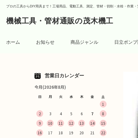
プロの工具からDIY用具まで！工場用品、電動工具、測定、管材・切削・水栓・作業・
機械工具・管材通販の茂木機工
ホーム
お知らせ
商品ジャンル
日立ポンプ
営業日カレンダー
今月(2026年8月)
日
月
火
水
木
金
土
1
2
3
4
5
6
7
8
9
10
11
12
13
14
15
16
17
18
19
20
21
22