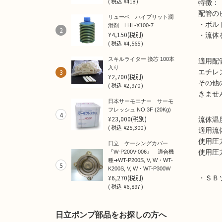
(
税込
¥418 )
特徴：
配管の
リューベ ハイブリット潤
・ボル
滑剤 LHL-X100-7
2
¥4,150
(税別)
・流体
(
税込
¥4,565 )
スキルライター 換芯 100本
適用配
入り
3
エチレ
¥2,700
(税別)
その他
(
税込
¥2,970 )
きませ
日本サーモエナー サーモ
フレッシュ NO.3F (20Kg)
4
¥23,000
(税別)
流体温
(
税込
¥25,300 )
適用流
使用圧
日立 ケーシングカバー
使用圧
『W-P200V-006』 適合機
種➜WT-P200S, V, W・WT-
5
K200S, V, W・WT-P300W
¥6,270
(税別)
・ＳＢ
(
税込
¥6,897 )
日立ポンプ部品をお探しの方へ