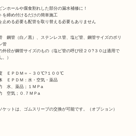
ピンホールや腐食割れした部分の漏水補修に！
トを締め付けるだけの簡単施工
を止める必要も配管を取り替える必要もありません
管 鋼管（白／黒）、ステンレス管、塩ビ管、鋼管サイズのポリ
ン管
の外径が鋼管サイズのもの（塩ビ管の呼び径２０?３０は適用で
ん。）
度 ＥＰＤＭ＝－３０℃?１００℃
体 ＥＰＤＭ：水・空気・薬品
力 水、薬品；１ＭＰa
力 空気；０.７ＭＰa
ソケットは、ゴムスリーブの交換が可能です。（オプション）