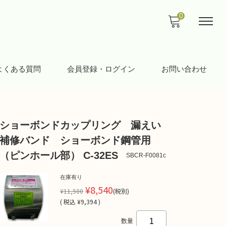
0
よくある質問
会員登録・ログイン
お問い合わせ
ショーボンドカップリング 漏えい
補修バンド ショーボンド鋼管用
（ピンホール部） C-32ES
SBCR-F0081c
在庫有り
¥8,540
¥11,500
(税別)
(
税込
¥9,394 )
数量