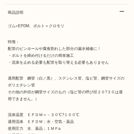
商品説明
ゴム=EPDM、ボルト＝クロモリ
特徴：
配管のピンホールや腐食割れした部分の漏水補修に！
・ボルトを締め付けるだけの簡単施工
・流体を止める必要も配管を取り替える必要もありません
適用配管 鋼管（白／黒）、ステンレス管、塩ビ管、鋼管サイズの
ポリエチレン管
その他の外径が鋼管サイズのもの（塩ビ管の呼び径２０?３０は適
用できません。）
流体温度 ＥＰＤＭ＝－３０℃?１００℃
適用流体 ＥＰＤＭ：水・空気・薬品
使用圧力 水、薬品；１ＭＰa