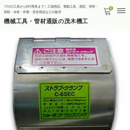
プロの工具からDIY用具まで！工場用品、電動工具、測定、管材・
0
切削・水栓・作業・安全用品などの販売
機械工具・管材通販の茂木機工