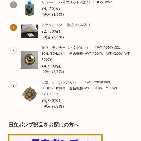
リューベ ハイブリット潤滑剤 LHL-X100-7
2
¥4,150
(税別)
(
税込
¥4,565 )
スキルライター 換芯 100本入り
3
¥2,700
(税別)
(
税込
¥2,970 )
日立 ランナー（ハネグルマ） 『WT-P200Y-001』
4
50Hz/60Hz兼用 適合機種➜WT-P200Y, WT-K200Y, WT-
P300Y
¥4,730
(税別)
(
税込
¥5,203 )
日立 ケーシングカバー 『WT-P200X-003』
5
50Hz/60Hz兼用 適合機種➜WT-P200X、Y ・WT-
K200X, Y
¥5,280
(税別)
(
税込
¥5,808 )
日立ポンプ部品をお探しの方へ