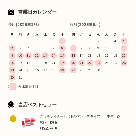
営業日カレンダー
今月(2026年8月)
翌月(2026年9月)
日
月
火
水
木
金
土
日
月
火
水
木
金
土
1
1
2
3
4
5
2
3
4
5
6
7
8
6
7
8
9
10
11
12
9
10
11
12
13
14
15
13
14
15
16
17
18
19
16
17
18
19
20
21
22
20
21
22
23
24
25
26
23
24
25
26
27
28
29
27
28
29
30
30
31
(
発送業務休日)
当店ベストセラー
スキルライターⅢ（トルエンレスタイプ） 本体 赤
1
¥380
(税別)
(
税込
¥418 )