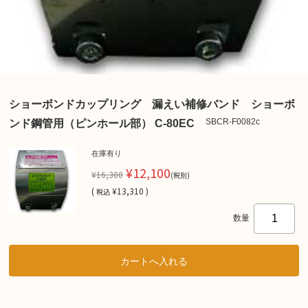
ショーボンドカップリング 漏えい補修バンド ショーボ
SBCR-F0082c
ンド鋼管用（ピンホール部） C-80EC
在庫有り
¥12,100
¥16,300
(税別)
(
¥13,310 )
税込
数量