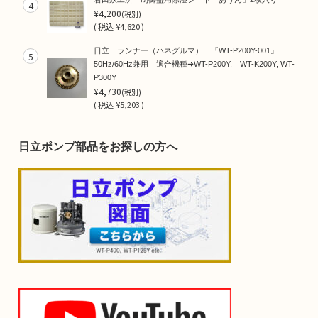
4
¥4,200
(税別)
(
税込
¥4,620 )
日立 ランナー（ハネグルマ） 『WT-P200Y-001』
5
50Hz/60Hz兼用 適合機種➜WT-P200Y, WT-K200Y, WT-
P300Y
¥4,730
(税別)
(
税込
¥5,203 )
日立ポンプ部品をお探しの方へ