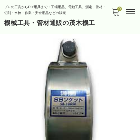
プロの工具からDIY用具まで！工場用品、電動工具、測定、管材・
0
切削・水栓・作業・安全用品などの販売
機械工具・管材通販の茂木機工