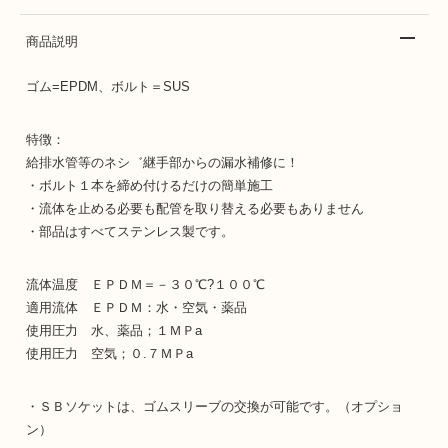
商品説明
ゴム=EPDM、ボルト＝SUS
特徴：
給排水管等のネシ゛継手部からの漏水補修に！
・ボルト１本を締め付けるだけの簡単施工
・流体を止める必要も配管を取り替える必要もありません
・部品はすべてステンレス製です。
流体温度 ＥＰＤＭ＝－３０℃?１００℃
適用流体 ＥＰＤＭ：水・空気・薬品
使用圧力 水、薬品；１ＭＰa
使用圧力 空気；０.７ＭＰa
・ＳＢソケットは、ゴムスリーブの交換が可能です。（オプショ
ン）