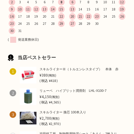
2
3
4
5
6
7
8
6
7
8
9
10
11
12
9
10
11
12
13
14
15
13
14
15
16
17
18
19
16
17
18
19
20
21
22
20
21
22
23
24
25
26
23
24
25
26
27
28
29
27
28
29
30
30
31
(
発送業務休日)
当店ベストセラー
スキルライターⅢ（トルエンレスタイプ） 本体 赤
1
¥380
(税別)
(
税込
¥418 )
リューベ ハイブリット潤滑剤 LHL-X100-7
2
¥4,150
(税別)
(
税込
¥4,565 )
スキルライター 換芯 100本入り
3
¥2,700
(税別)
(
税込
¥2,970 )
岩田鉄工所 制御盤用除湿シート「あうん」2枚入り