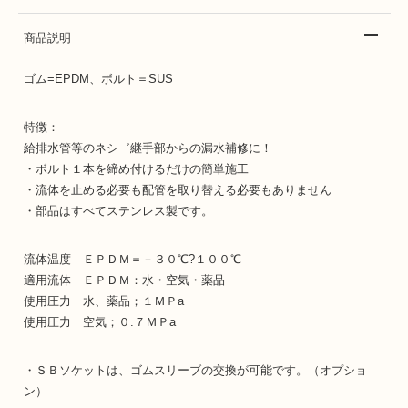
商品説明
ゴム=EPDM、ボルト＝SUS
特徴：
給排水管等のネシ゛継手部からの漏水補修に！
・ボルト１本を締め付けるだけの簡単施工
・流体を止める必要も配管を取り替える必要もありません
・部品はすべてステンレス製です。
流体温度 ＥＰＤＭ＝－３０℃?１００℃
適用流体 ＥＰＤＭ：水・空気・薬品
使用圧力 水、薬品；１ＭＰa
使用圧力 空気；０.７ＭＰa
・ＳＢソケットは、ゴムスリーブの交換が可能です。（オプショ
ン）