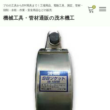
プロの工具からDIY用具まで！工場用品、電動工具、測定、管材・
0
切削・水栓・作業・安全用品などの販売
機械工具・管材通販の茂木機工