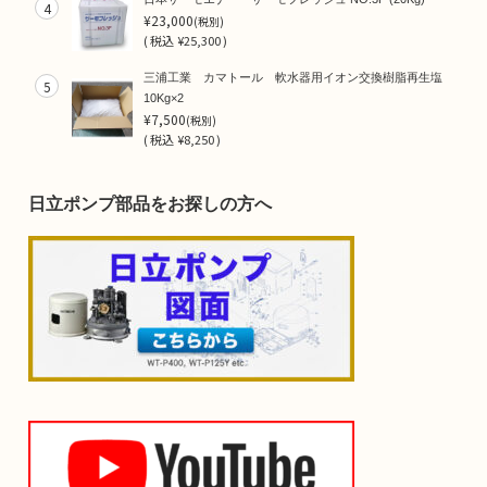
4
¥23,000
(税別)
(
税込
¥25,300 )
三浦工業 カマトール 軟水器用イオン交換樹脂再生塩
5
10Kg×2
¥7,500
(税別)
(
税込
¥8,250 )
日立ポンプ部品をお探しの方へ