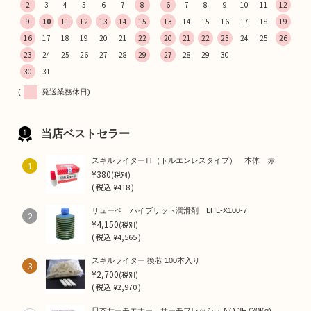
2
3
4
5
6
7
8
6
7
8
9
10
11
12
9
10
11
12
13
14
15
13
14
15
16
17
18
19
16
17
18
19
20
21
22
20
21
22
23
24
25
26
23
24
25
26
27
28
29
27
28
29
30
30
31
(
発送業務休日)
当店ベストセラー
スキルライターⅢ（トルエンレスタイプ） 本体 赤
1
¥380
(税別)
(
税込
¥418 )
リューベ ハイブリット潤滑剤 LHL-X100-7
2
¥4,150
(税別)
(
税込
¥4,565 )
スキルライター 換芯 100本入り
3
¥2,700
(税別)
(
税込
¥2,970 )
日本サーモエナー サーモフレッシュ NO.3F (20Kg)