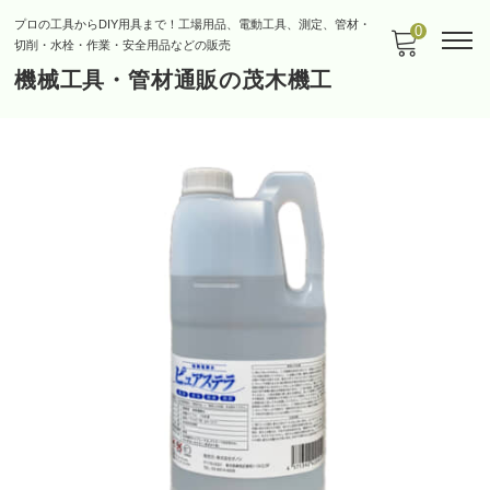
プロの工具からDIY用具まで！工場用品、電動工具、測定、管材・
0
切削・水栓・作業・安全用品などの販売
機械工具・管材通販の茂木機工