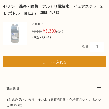
ゼノン 洗浄・除菌 アルカリ電解水 ピュアステラ 2
ZENN-PURE2
Ｌ ボトル pH12.7
在庫有り
¥3,300
¥3,700
(税別)
(
¥3,630 )
税込
数量
商品説明
●主成分 強アルカリイオン水（界面活性剤・化学薬品などの混入な
し100％水）