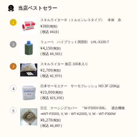
当店ベストセラー
スキルライターⅢ（トルエンレスタイプ） 本体 赤
1
¥380
(税別)
(
税込
¥418 )
リューベ ハイブリット潤滑剤 LHL-X100-7
2
¥4,150
(税別)
(
税込
¥4,565 )
スキルライター 換芯 100本入り
3
¥2,700
(税別)
(
税込
¥2,970 )
日本サーモエナー サーモフレッシュ NO.3F (20Kg)
4
¥23,000
(税別)
(
税込
¥25,300 )
日立 ケーシングカバー 『W-P200V-006』 適合機種
5
➜WT-P200S, V, W・WT-K200S, V, W・WT-P300W
¥6,270
(税別)
(
税込
¥6,897 )