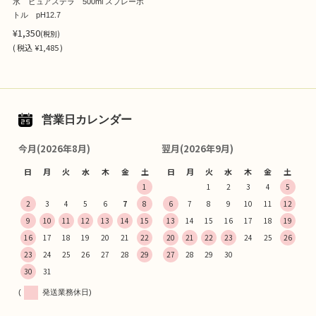
水 ピュアステラ 500ml スプレーボ
トル pH12.7
¥1,350
(税別)
(
税込
¥1,485 )
営業日カレンダー
今月(2026年8月)
翌月(2026年9月)
日
月
火
水
木
金
土
日
月
火
水
木
金
土
1
1
2
3
4
5
2
3
4
5
6
7
8
6
7
8
9
10
11
12
9
10
11
12
13
14
15
13
14
15
16
17
18
19
16
17
18
19
20
21
22
20
21
22
23
24
25
26
23
24
25
26
27
28
29
27
28
29
30
30
31
(
発送業務休日)