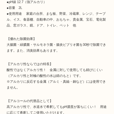
●pH値 12.7（強アルカリ）
●容量 2L
●使用用途 家庭の台所、まな板、野菜、冷蔵庫、レンジ、テーブ
ル、イス、食器棚、自動車の中、おもちゃ、貴金属、宝石、電化製
品、窓ガラス、鏡、ドア、トイレ、ペット 他
【優れた除菌効果】
大腸菌・緑膿菌・サルモネラ菌・腸炎ビブリオ菌を30秒で除菌でき
ます。また、消臭効果もあります。
【アルカリ性ならではの特長】
酸性ではなくアルカリ性！ 金属に対して使用しても錆びにくい
（アルカリ性と対極の酸性の水は錆のもと）です。
※アルカリに反応する金属（アルミ・真鍮・銅など）には使用でき
ません。
【アルコールの代替品として】
高アルカリ性で、水道水で希釈してもpH濃度が落ちにくい！ 用途
に応じて希釈してご使用いただけます。