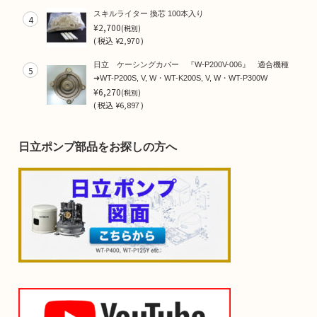
スキルライター 換芯 100本入り
4
¥2,700
(税別)
(
税込
¥2,970 )
日立 ケーシングカバー 『W-P200V-006』 適合機種
5
➜WT-P200S, V, W・WT-K200S, V, W・WT-P300W
¥6,270
(税別)
(
税込
¥6,897 )
日立ポンプ部品をお探しの方へ