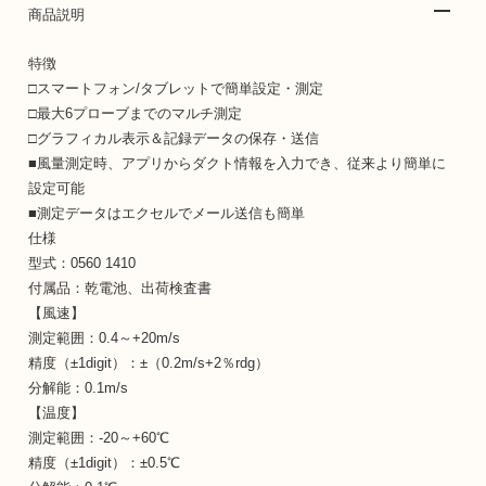
商品説明
特徴
□スマートフォン/タブレットで簡単設定・測定
□最大6プローブまでのマルチ測定
□グラフィカル表示＆記録データの保存・送信
■風量測定時、アプリからダクト情報を入力でき、従来より簡単に
設定可能
■測定データはエクセルでメール送信も簡単
仕様
型式：0560 1410
付属品：乾電池、出荷検査書
【風速】
測定範囲：0.4～+20m/s
精度（±1digit）：±（0.2m/s+2％rdg）
分解能：0.1m/s
【温度】
測定範囲：-20～+60℃
精度（±1digit）：±0.5℃