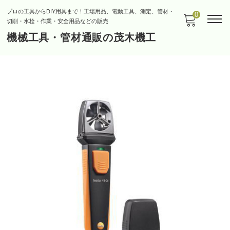
プロの工具からDIY用具まで！工場用品、電動工具、測定、管材・
0
切削・水栓・作業・安全用品などの販売
機械工具・管材通販の茂木機工