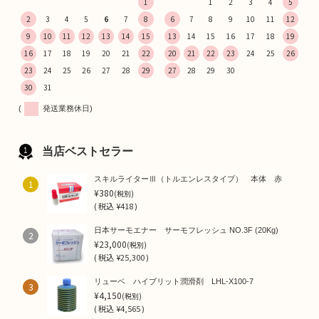
1
1
2
3
4
5
2
3
4
5
6
7
8
6
7
8
9
10
11
12
9
10
11
12
13
14
15
13
14
15
16
17
18
19
16
17
18
19
20
21
22
20
21
22
23
24
25
26
23
24
25
26
27
28
29
27
28
29
30
30
31
(
発送業務休日)
当店ベストセラー
スキルライターⅢ（トルエンレスタイプ） 本体 赤
1
¥380
(税別)
(
税込
¥418 )
日本サーモエナー サーモフレッシュ NO.3F (20Kg)
2
¥23,000
(税別)
(
税込
¥25,300 )
リューベ ハイブリット潤滑剤 LHL-X100-7
3
¥4,150
(税別)
(
税込
¥4,565 )