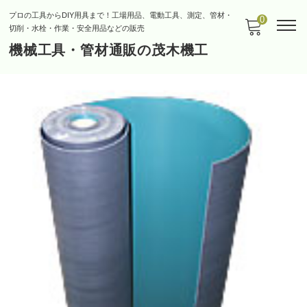
プロの工具からDIY用具まで！工場用品、電動工具、測定、管材・
0
切削・水栓・作業・安全用品などの販売
機械工具・管材通販の茂木機工