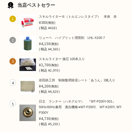
当店ベストセラー
スキルライターⅢ（トルエンレスタイプ） 本体 赤
1
¥380
(税別)
(
税込
¥418 )
リューベ ハイブリット潤滑剤 LHL-X100-7
2
¥4,150
(税別)
(
税込
¥4,565 )
スキルライター 換芯 100本入り
3
¥2,700
(税別)
(
税込
¥2,970 )
岩田鉄工所 制御盤用除湿シート「あうん」2枚入り
4
¥4,200
(税別)
(
税込
¥4,620 )
日立 ランナー（ハネグルマ） 『WT-P200Y-001』
5
50Hz/60Hz兼用 適合機種➜WT-P200Y, WT-K200Y, WT-
P300Y
¥4,730
(税別)
(
税込
¥5,203 )