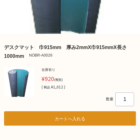
デスクマット 巾915mm 厚み2mmX巾915mmX長さ
NOBR-A0026
1000mm
在庫有り
¥920
(税別)
(
¥1,012 )
税込
数量