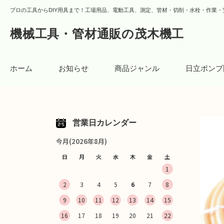
プロの工具からDIY用具まで！工場用品、電動工具、測定、管材・切削・水栓・作業・
機械工具・管材通販の茂木機工
ホーム
お知らせ
商品ジャンル
日立ポンプ
営業日カレンダー
今月(2026年8月)
日
月
火
水
木
金
土
1
2
3
4
5
6
7
8
9
10
11
12
13
14
15
16
17
18
19
20
21
22