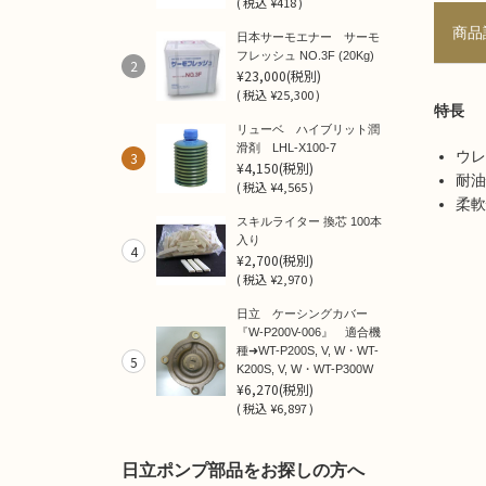
(
税込
¥418 )
商品
日本サーモエナー サーモ
フレッシュ NO.3F (20Kg)
2
¥23,000
(税別)
(
税込
¥25,300 )
特長
リューベ ハイブリット潤
滑剤 LHL-X100-7
ウレ
3
¥4,150
(税別)
耐油
(
税込
¥4,565 )
柔軟
スキルライター 換芯 100本
入り
4
¥2,700
(税別)
(
税込
¥2,970 )
日立 ケーシングカバー
『W-P200V-006』 適合機
種➜WT-P200S, V, W・WT-
5
K200S, V, W・WT-P300W
¥6,270
(税別)
(
税込
¥6,897 )
日立ポンプ部品をお探しの方へ