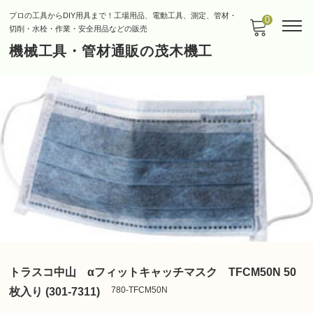
プロの工具からDIY用具まで！工場用品、電動工具、測定、管材・
0
切削・水栓・作業・安全用品などの販売
機械工具・管材通販の茂木機工
トラスコ中山 αフィットキャッチマスク TFCM50N 50
780-TFCM50N
枚入り (301-7311)