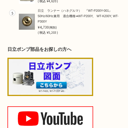
(
税込
¥4,620 )
日立 ランナー（ハネグルマ） 『WT-P200Y-001』
5
50Hz/60Hz兼用 適合機種➜WT-P200Y, WT-K200Y, WT-
P300Y
¥4,730
(税別)
(
税込
¥5,203 )
日立ポンプ部品をお探しの方へ