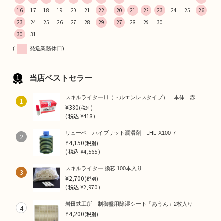
16
17
18
19
20
21
22
20
21
22
23
24
25
26
23
24
25
26
27
28
29
27
28
29
30
30
31
(
発送業務休日)
当店ベストセラー
スキルライターⅢ（トルエンレスタイプ） 本体 赤
1
¥380
(税別)
(
税込
¥418 )
リューベ ハイブリット潤滑剤 LHL-X100-7
2
¥4,150
(税別)
(
税込
¥4,565 )
スキルライター 換芯 100本入り
3
¥2,700
(税別)
(
税込
¥2,970 )
岩田鉄工所 制御盤用除湿シート「あうん」2枚入り
4
¥4,200
(税別)