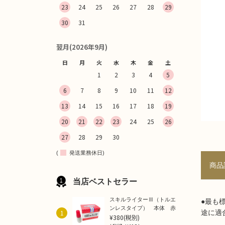
23
24
25
26
27
28
29
30
31
翌月(2026年9月)
日
月
火
水
木
金
土
1
2
3
4
5
6
7
8
9
10
11
12
13
14
15
16
17
18
19
20
21
22
23
24
25
26
27
28
29
30
(
発送業務休日)
商品
当店ベストセラー
スキルライターⅢ（トルエ
●最も
ンレスタイプ） 本体 赤
1
途に適
¥380
(税別)