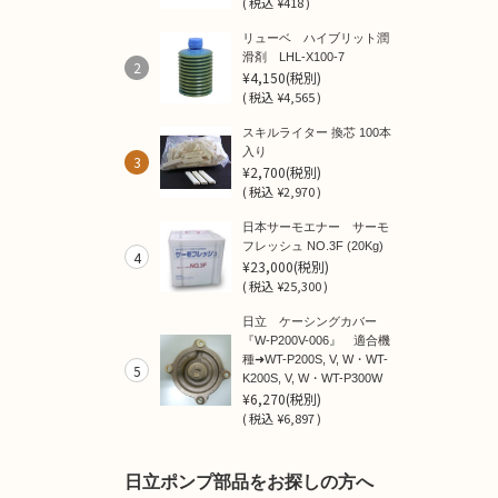
(
税込
¥418 )
リューベ ハイブリット潤
滑剤 LHL-X100-7
2
¥4,150
(税別)
(
税込
¥4,565 )
スキルライター 換芯 100本
入り
3
¥2,700
(税別)
(
税込
¥2,970 )
日本サーモエナー サーモ
フレッシュ NO.3F (20Kg)
4
¥23,000
(税別)
(
税込
¥25,300 )
日立 ケーシングカバー
『W-P200V-006』 適合機
種➜WT-P200S, V, W・WT-
5
K200S, V, W・WT-P300W
¥6,270
(税別)
(
税込
¥6,897 )
日立ポンプ部品をお探しの方へ