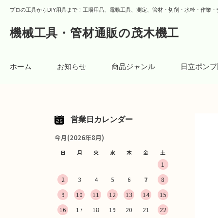
プロの工具からDIY用具まで！工場用品、電動工具、測定、管材・切削・水栓・作業・
機械工具・管材通販の茂木機工
ホーム
お知らせ
商品ジャンル
日立ポンプ
営業日カレンダー
今月(2026年8月)
日
月
火
水
木
金
土
1
2
3
4
5
6
7
8
9
10
11
12
13
14
15
16
17
18
19
20
21
22