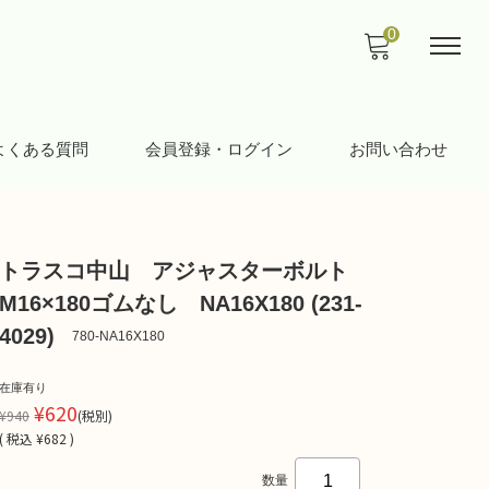
0
よくある質問
会員登録・ログイン
お問い合わせ
トラスコ中山 アジャスターボルト
M16×180ゴムなし NA16X180 (231-
4029)
780-NA16X180
在庫有り
¥620
¥940
(税別)
(
税込
¥682 )
数量