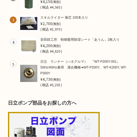
¥4,150
(税別)
(
税込
¥4,565 )
スキルライター 換芯 100本入り
3
¥2,700
(税別)
(
税込
¥2,970 )
岩田鉄工所 制御盤用除湿シート「あうん」2枚入り
4
¥4,200
(税別)
(
税込
¥4,620 )
日立 ランナー（ハネグルマ） 『WT-P200Y-001』
5
50Hz/60Hz兼用 適合機種➜WT-P200Y, WT-K200Y, WT-
P300Y
¥4,730
(税別)
(
税込
¥5,203 )
日立ポンプ部品をお探しの方へ