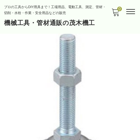
プロの工具からDIY用具まで！工場用品、電動工具、測定、管材・
0
切削・水栓・作業・安全用品などの販売
機械工具・管材通販の茂木機工