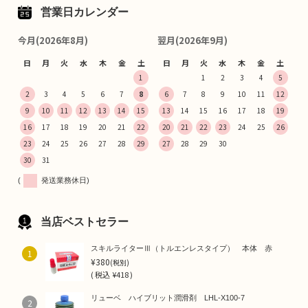
営業日カレンダー
今月(2026年8月)
翌月(2026年9月)
日
月
火
水
木
金
土
日
月
火
水
木
金
土
1
1
2
3
4
5
2
3
4
5
6
7
8
6
7
8
9
10
11
12
9
10
11
12
13
14
15
13
14
15
16
17
18
19
16
17
18
19
20
21
22
20
21
22
23
24
25
26
23
24
25
26
27
28
29
27
28
29
30
30
31
(
発送業務休日)
当店ベストセラー
スキルライターⅢ（トルエンレスタイプ） 本体 赤
1
¥380
(税別)
(
税込
¥418 )
リューベ ハイブリット潤滑剤 LHL-X100-7
2