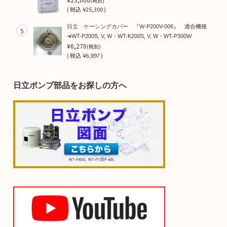
(税別)
(
税込
¥25,300 )
日立 ケーシングカバー 『W-P200V-006』 適合機種
5
➜WT-P200S, V, W・WT-K200S, V, W・WT-P300W
¥6,270
(税別)
(
税込
¥6,897 )
日立ポンプ部品をお探しの方へ