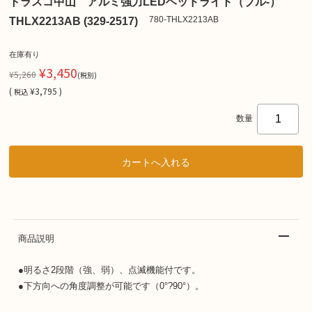
トラスコ中山 アルミ強力LEDヘッドライト（ブル-）
780-THLX2213AB
THLX2213AB (329-2517)
在庫有り
¥3,450
¥5,260
(税別)
(
¥3,795 )
税込
数量
商品説明
●明るさ2段階（強、弱）、点滅機能付です。
●下方向への角度調整が可能です（0°?90°）。