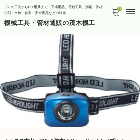
プロの工具からDIY用具まで！工場用品、電動工具、測定、管材・
0
切削・水栓・作業・安全用品などの販売
機械工具・管材通販の茂木機工