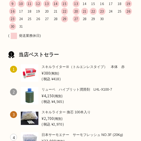
9
10
11
12
13
14
15
13
14
15
16
17
18
19
16
17
18
19
20
21
22
20
21
22
23
24
25
26
23
24
25
26
27
28
29
27
28
29
30
30
31
(
発送業務休日)
当店ベストセラー
スキルライターⅢ（トルエンレスタイプ） 本体 赤
1
¥380
(税別)
(
税込
¥418 )
リューベ ハイブリット潤滑剤 LHL-X100-7
2
¥4,150
(税別)
(
税込
¥4,565 )
スキルライター 換芯 100本入り
3
¥2,700
(税別)
(
税込
¥2,970 )
日本サーモエナー サーモフレッシュ NO.3F (20Kg)
4
¥23,000