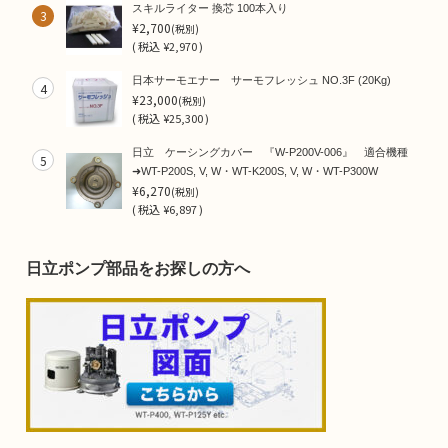
スキルライター 換芯 100本入り
3
¥2,700
(税別)
(
税込
¥2,970 )
日本サーモエナー サーモフレッシュ NO.3F (20Kg)
4
¥23,000
(税別)
(
税込
¥25,300 )
日立 ケーシングカバー 『W-P200V-006』 適合機種
5
➜WT-P200S, V, W・WT-K200S, V, W・WT-P300W
¥6,270
(税別)
(
税込
¥6,897 )
日立ポンプ部品をお探しの方へ