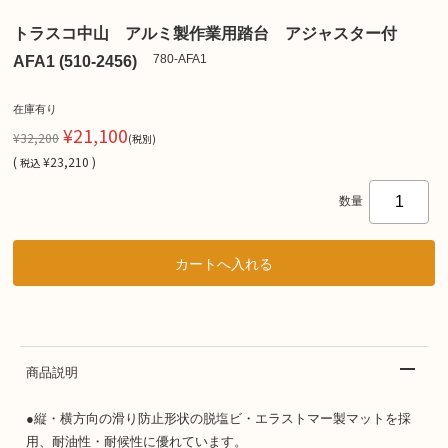
トラスコ中山 アルミ製作業用踏台 アジャスター付
780-AFA1
AFA1 (510-2456)
在庫有り
¥21,100
¥32,200
(税別)
(
¥23,210 )
税込
数量
商品説明
●縦・横方向の滑り防止形状の脱塩ビ・エラストマー製マットを採
用、耐油性・耐候性に優れています。