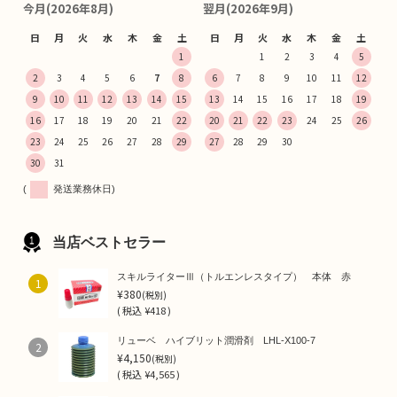
今月(2026年8月)
翌月(2026年9月)
日
月
火
水
木
金
土
日
月
火
水
木
金
土
1
1
2
3
4
5
2
3
4
5
6
7
8
6
7
8
9
10
11
12
9
10
11
12
13
14
15
13
14
15
16
17
18
19
16
17
18
19
20
21
22
20
21
22
23
24
25
26
23
24
25
26
27
28
29
27
28
29
30
30
31
(
発送業務休日)
当店ベストセラー
スキルライターⅢ（トルエンレスタイプ） 本体 赤
1
¥380
(税別)
(
税込
¥418 )
リューベ ハイブリット潤滑剤 LHL-X100-7
2
¥4,150
(税別)
(
税込
¥4,565 )