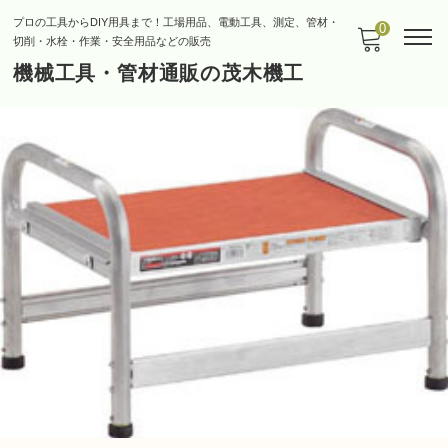
プロの工具からDIY用具まで！工場用品、電動工具、測定、管材・
0
切削・水栓・作業・安全用品などの販売
機械工具・管材通販の茂木機工