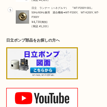
日立 ランナー（ハネグルマ） 『WT-P200Y-001』
5
50Hz/60Hz兼用 適合機種➜WT-P200Y, WT-K200Y, WT-
P300Y
¥4,730
(税別)
(
税込
¥5,203 )
日立ポンプ部品をお探しの方へ