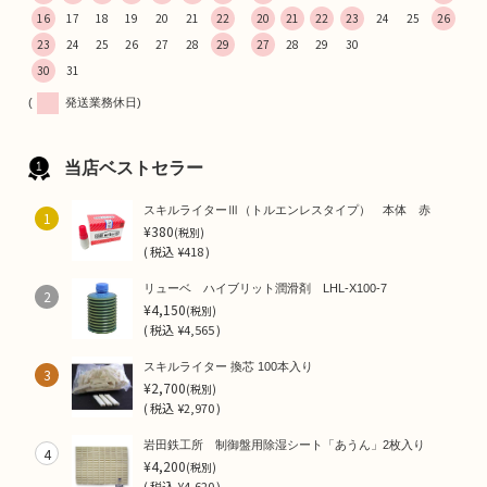
16
17
18
19
20
21
22
20
21
22
23
24
25
26
23
24
25
26
27
28
29
27
28
29
30
30
31
(
発送業務休日)
当店ベストセラー
スキルライターⅢ（トルエンレスタイプ） 本体 赤
1
¥380
(税別)
(
税込
¥418 )
リューベ ハイブリット潤滑剤 LHL-X100-7
2
¥4,150
(税別)
(
税込
¥4,565 )
スキルライター 換芯 100本入り
3
¥2,700
(税別)
(
税込
¥2,970 )
岩田鉄工所 制御盤用除湿シート「あうん」2枚入り
4
¥4,200
(税別)
(
税込
¥4,620 )