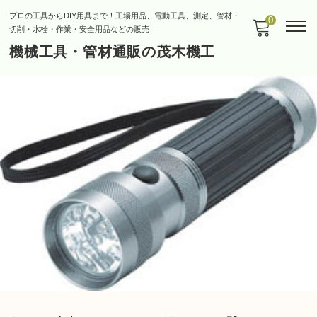
プロの工具からDIY用具まで！工場用品、電動工具、測定、管材・
0
切削・水栓・作業・安全用品などの販売
機械工具・管材通販の茂木機工