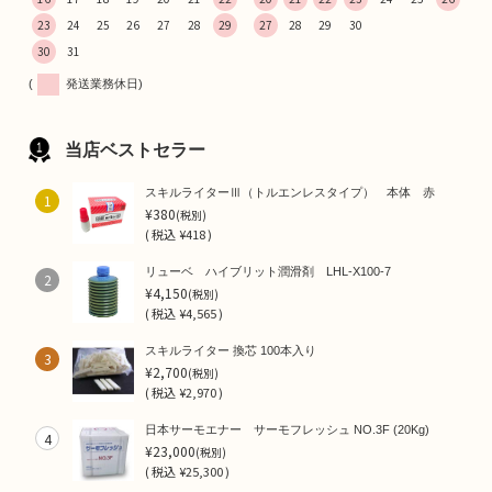
23
24
25
26
27
28
29
27
28
29
30
30
31
(
発送業務休日)
当店ベストセラー
スキルライターⅢ（トルエンレスタイプ） 本体 赤
1
¥380
(税別)
(
税込
¥418 )
リューベ ハイブリット潤滑剤 LHL-X100-7
2
¥4,150
(税別)
(
税込
¥4,565 )
スキルライター 換芯 100本入り
3
¥2,700
(税別)
(
税込
¥2,970 )
日本サーモエナー サーモフレッシュ NO.3F (20Kg)
4
¥23,000
(税別)
(
税込
¥25,300 )