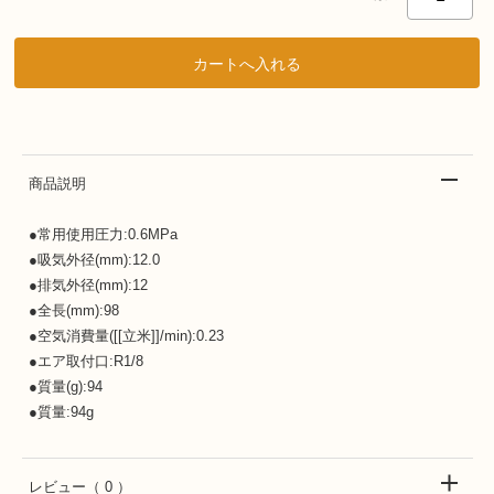
商品説明
●常用使用圧力:0.6MPa
●吸気外径(mm):12.0
●排気外径(mm):12
●全長(mm):98
●空気消費量([[立米]]/min):0.23
●エア取付口:R1/8
●質量(g):94
●質量:94g
レビュー
（ 0 ）