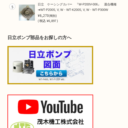
日立 ケーシングカバー 『W-P200V-006』 適合機種
5
➜WT-P200S, V, W・WT-K200S, V, W・WT-P300W
¥6,270
(税別)
(
税込
¥6,897 )
日立ポンプ部品をお探しの方へ