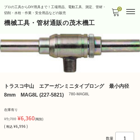
プロの工具からDIY用具まで！工場用品、電動工具、測定、管材・
0
切削・水栓・作業・安全用品などの販売
機械工具・管材通販の茂木機工
トラスコ中山 エアーガンミニタイプロング 最小内径
780-MAG8L
8mm MAG8L (227-5821)
在庫有り
¥6,360
¥9,700
(税別)
(
¥6,996 )
税込
数量