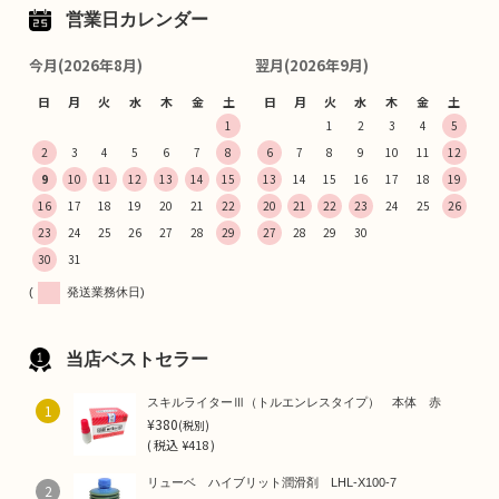
営業日カレンダー
今月(2026年8月)
翌月(2026年9月)
日
月
火
水
木
金
土
日
月
火
水
木
金
土
1
1
2
3
4
5
2
3
4
5
6
7
8
6
7
8
9
10
11
12
9
10
11
12
13
14
15
13
14
15
16
17
18
19
16
17
18
19
20
21
22
20
21
22
23
24
25
26
23
24
25
26
27
28
29
27
28
29
30
30
31
(
発送業務休日)
当店ベストセラー
スキルライターⅢ（トルエンレスタイプ） 本体 赤
1
¥380
(税別)
(
税込
¥418 )
リューベ ハイブリット潤滑剤 LHL-X100-7
2