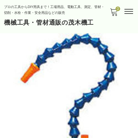
プロの工具からDIY用具まで！工場用品、電動工具、測定、管材・
0
切削・水栓・作業・安全用品などの販売
機械工具・管材通販の茂木機工