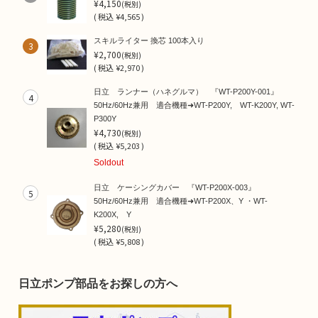
¥4,150
(税別)
(
税込
¥4,565 )
スキルライター 換芯 100本入り
3
¥2,700
(税別)
(
税込
¥2,970 )
日立 ランナー（ハネグルマ） 『WT-P200Y-001』
4
50Hz/60Hz兼用 適合機種➜WT-P200Y, WT-K200Y, WT-
P300Y
¥4,730
(税別)
(
税込
¥5,203 )
Soldout
日立 ケーシングカバー 『WT-P200X-003』
5
50Hz/60Hz兼用 適合機種➜WT-P200X、Y ・WT-
K200X, Y
¥5,280
(税別)
(
税込
¥5,808 )
日立ポンプ部品をお探しの方へ