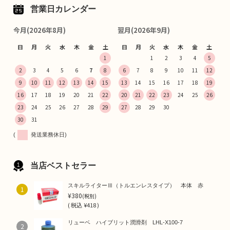
営業日カレンダー
今月(2026年8月)
翌月(2026年9月)
日
月
火
水
木
金
土
日
月
火
水
木
金
土
1
1
2
3
4
5
2
3
4
5
6
7
8
6
7
8
9
10
11
12
9
10
11
12
13
14
15
13
14
15
16
17
18
19
16
17
18
19
20
21
22
20
21
22
23
24
25
26
23
24
25
26
27
28
29
27
28
29
30
30
31
(
発送業務休日)
当店ベストセラー
スキルライターⅢ（トルエンレスタイプ） 本体 赤
1
¥380
(税別)
(
税込
¥418 )
リューベ ハイブリット潤滑剤 LHL-X100-7
2