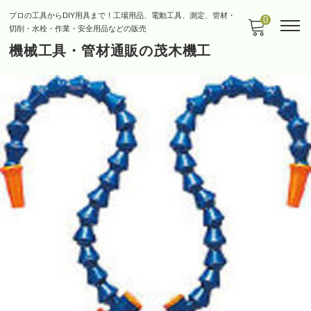
プロの工具からDIY用具まで！工場用品、電動工具、測定、管材・
0
切削・水栓・作業・安全用品などの販売
機械工具・管材通販の茂木機工