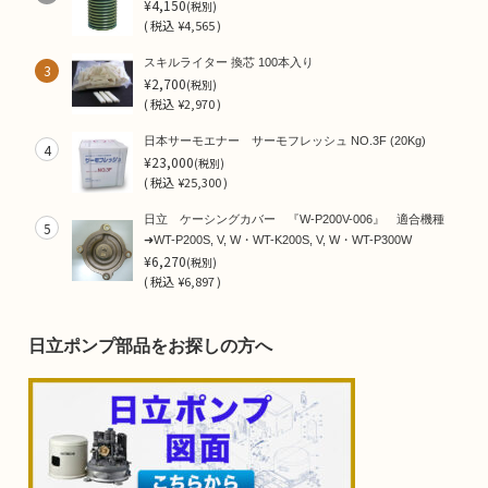
¥4,150
(税別)
(
税込
¥4,565 )
スキルライター 換芯 100本入り
3
¥2,700
(税別)
(
税込
¥2,970 )
日本サーモエナー サーモフレッシュ NO.3F (20Kg)
4
¥23,000
(税別)
(
税込
¥25,300 )
日立 ケーシングカバー 『W-P200V-006』 適合機種
5
➜WT-P200S, V, W・WT-K200S, V, W・WT-P300W
¥6,270
(税別)
(
税込
¥6,897 )
日立ポンプ部品をお探しの方へ