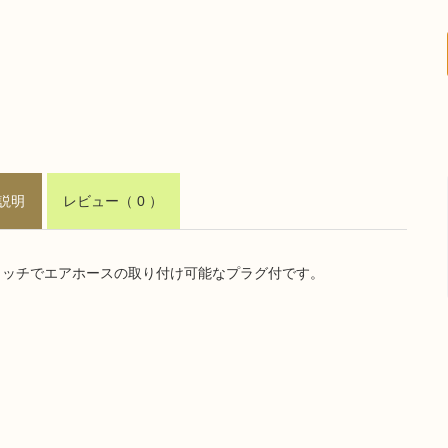
説明
レビュー
（ 0 ）
タッチでエアホースの取り付け可能なプラグ付です。