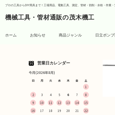
プロの工具からDIY用具まで！工場用品、電動工具、測定、管材・切削・水栓・作業・
機械工具・管材通販の茂木機工
ホーム
お知らせ
商品ジャンル
日立ポンプ
営業日カレンダー
今月(2026年8月)
日
月
火
水
木
金
土
1
2
3
4
5
6
7
8
9
10
11
12
13
14
15
16
17
18
19
20
21
22