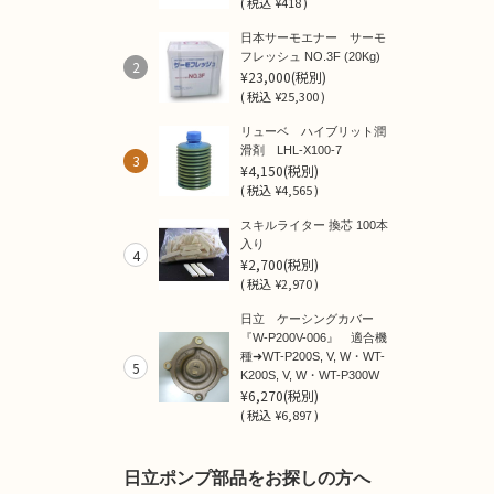
(
税込
¥418 )
日本サーモエナー サーモ
フレッシュ NO.3F (20Kg)
2
¥23,000
(税別)
(
税込
¥25,300 )
リューベ ハイブリット潤
滑剤 LHL-X100-7
3
¥4,150
(税別)
(
税込
¥4,565 )
スキルライター 換芯 100本
入り
4
¥2,700
(税別)
(
税込
¥2,970 )
日立 ケーシングカバー
『W-P200V-006』 適合機
種➜WT-P200S, V, W・WT-
5
K200S, V, W・WT-P300W
¥6,270
(税別)
(
税込
¥6,897 )
日立ポンプ部品をお探しの方へ