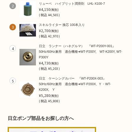
リューベ ハイブリット潤滑剤 LHL-X100-7
2
¥4,150
(税別)
(
税込
¥4,565 )
スキルライター 換芯 100本入り
3
¥2,700
(税別)
(
税込
¥2,970 )
日立 ランナー（ハネグルマ） 『WT-P200Y-001』
4
50Hz/60Hz兼用 適合機種➜WT-P200Y, WT-K200Y, WT-
P300Y
¥4,730
(税別)
(
税込
¥5,203 )
日立 ケーシングカバー 『WT-P200X-003』
5
50Hz/60Hz兼用 適合機種➜WT-P200X、Y ・WT-
K200X, Y
¥5,280
(税別)
(
税込
¥5,808 )
日立ポンプ部品をお探しの方へ