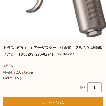
トラスコ中山 エアーダスター 引金式 ２ＷＡＹ型標準
780-TD802W
ノズル TD802W (276-0274)
在庫有り
¥2,070
¥3,150
(税別)
(
¥2,277 )
税込
数量