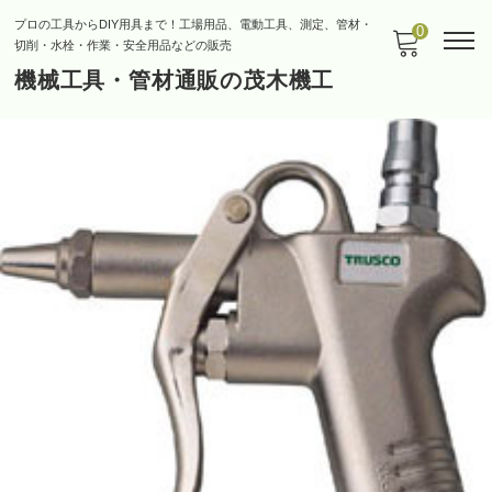
プロの工具からDIY用具まで！工場用品、電動工具、測定、管材・
0
切削・水栓・作業・安全用品などの販売
機械工具・管材通販の茂木機工