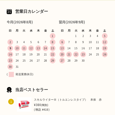
営業日カレンダー
今月(2026年8月)
翌月(2026年9月)
日
月
火
水
木
金
土
日
月
火
水
木
金
土
1
1
2
3
4
5
2
3
4
5
6
7
8
6
7
8
9
10
11
12
9
10
11
12
13
14
15
13
14
15
16
17
18
19
16
17
18
19
20
21
22
20
21
22
23
24
25
26
23
24
25
26
27
28
29
27
28
29
30
30
31
(
発送業務休日)
当店ベストセラー
スキルライターⅢ（トルエンレスタイプ） 本体 赤
1
¥380
(税別)
(
税込
¥418 )