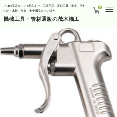
プロの工具からDIY用具まで！工場用品、電動工具、測定、管材・
0
切削・水栓・作業・安全用品などの販売
機械工具・管材通販の茂木機工