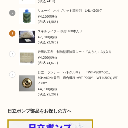
(
税込
¥418 )
リューベ ハイブリット潤滑剤 LHL-X100-7
2
¥4,150
(税別)
(
税込
¥4,565 )
スキルライター 換芯 100本入り
3
¥2,700
(税別)
(
税込
¥2,970 )
岩田鉄工所 制御盤用除湿シート「あうん」2枚入り
4
¥4,200
(税別)
(
税込
¥4,620 )
日立 ランナー（ハネグルマ） 『WT-P200Y-001』
5
50Hz/60Hz兼用 適合機種➜WT-P200Y, WT-K200Y, WT-
P300Y
¥4,730
(税別)
(
税込
¥5,203 )
日立ポンプ部品をお探しの方へ