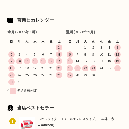
営業日カレンダー
今月(2026年8月)
翌月(2026年9月)
日
月
火
水
木
金
土
日
月
火
水
木
金
土
1
1
2
3
4
5
2
3
4
5
6
7
8
6
7
8
9
10
11
12
9
10
11
12
13
14
15
13
14
15
16
17
18
19
16
17
18
19
20
21
22
20
21
22
23
24
25
26
23
24
25
26
27
28
29
27
28
29
30
30
31
(
発送業務休日)
当店ベストセラー
スキルライターⅢ（トルエンレスタイプ） 本体 赤
1
¥380
(税別)