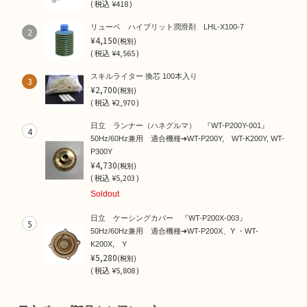
(
税込
¥418 )
リューベ ハイブリット潤滑剤 LHL-X100-7
2
¥4,150
(税別)
(
税込
¥4,565 )
スキルライター 換芯 100本入り
3
¥2,700
(税別)
(
税込
¥2,970 )
日立 ランナー（ハネグルマ） 『WT-P200Y-001』
4
50Hz/60Hz兼用 適合機種➜WT-P200Y, WT-K200Y, WT-
P300Y
¥4,730
(税別)
(
税込
¥5,203 )
Soldout
日立 ケーシングカバー 『WT-P200X-003』
5
50Hz/60Hz兼用 適合機種➜WT-P200X、Y ・WT-
K200X, Y
¥5,280
(税別)
(
税込
¥5,808 )