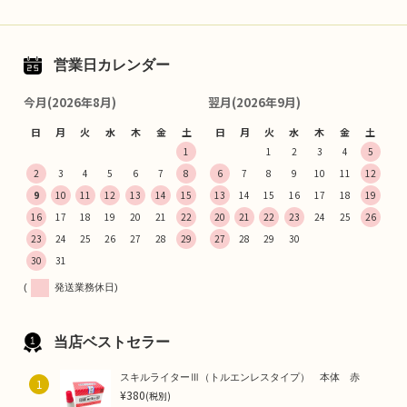
営業日カレンダー
今月(2026年8月)
翌月(2026年9月)
日
月
火
水
木
金
土
日
月
火
水
木
金
土
1
1
2
3
4
5
2
3
4
5
6
7
8
6
7
8
9
10
11
12
9
10
11
12
13
14
15
13
14
15
16
17
18
19
16
17
18
19
20
21
22
20
21
22
23
24
25
26
23
24
25
26
27
28
29
27
28
29
30
30
31
(
発送業務休日)
当店ベストセラー
スキルライターⅢ（トルエンレスタイプ） 本体 赤
1
¥380
(税別)