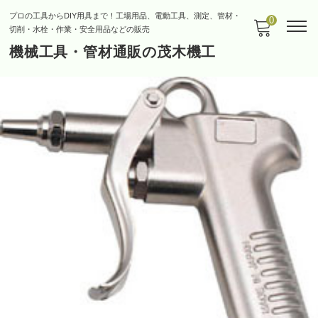
プロの工具からDIY用具まで！工場用品、電動工具、測定、管材・
0
切削・水栓・作業・安全用品などの販売
機械工具・管材通販の茂木機工