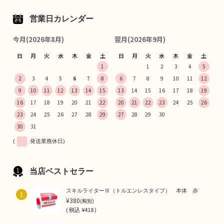
営業日カレンダー
今月(2026年8月)
翌月(2026年9月)
日
月
火
水
木
金
土
日
月
火
水
木
金
土
1
1
2
3
4
5
2
3
4
5
6
7
8
6
7
8
9
10
11
12
9
10
11
12
13
14
15
13
14
15
16
17
18
19
16
17
18
19
20
21
22
20
21
22
23
24
25
26
23
24
25
26
27
28
29
27
28
29
30
30
31
(
発送業務休日)
当店ベストセラー
スキルライターⅢ（トルエンレスタイプ） 本体 赤
1
¥380
(税別)
(
税込
¥418 )