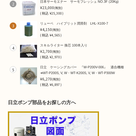
日本サーモエナー サーモフレッシュ NO.3F (20Kg)
2
¥23,000
(税別)
(
税込
¥25,300 )
リューベ ハイブリット潤滑剤 LHL-X100-7
3
¥4,150
(税別)
(
税込
¥4,565 )
スキルライター 換芯 100本入り
4
¥2,700
(税別)
(
税込
¥2,970 )
日立 ケーシングカバー 『W-P200V-006』 適合機種
5
➜WT-P200S, V, W・WT-K200S, V, W・WT-P300W
¥6,270
(税別)
(
税込
¥6,897 )
日立ポンプ部品をお探しの方へ