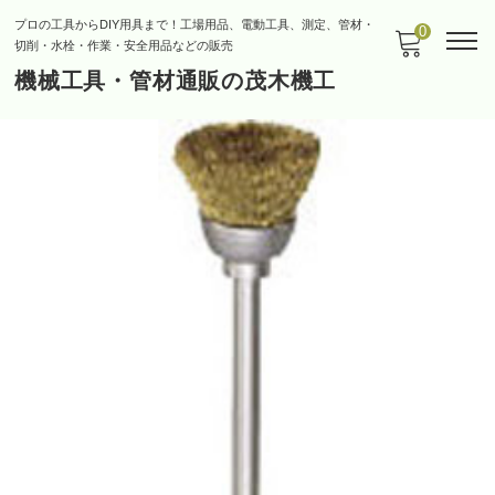
プロの工具からDIY用具まで！工場用品、電動工具、測定、管材・
0
切削・水栓・作業・安全用品などの販売
機械工具・管材通販の茂木機工