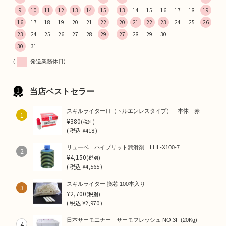
9
10
11
12
13
14
15
13
14
15
16
17
18
19
16
17
18
19
20
21
22
20
21
22
23
24
25
26
23
24
25
26
27
28
29
27
28
29
30
30
31
(
発送業務休日)
当店ベストセラー
スキルライターⅢ（トルエンレスタイプ） 本体 赤
1
¥380
(税別)
(
税込
¥418 )
リューベ ハイブリット潤滑剤 LHL-X100-7
2
¥4,150
(税別)
(
税込
¥4,565 )
スキルライター 換芯 100本入り
3
¥2,700
(税別)
(
税込
¥2,970 )
日本サーモエナー サーモフレッシュ NO.3F (20Kg)
4