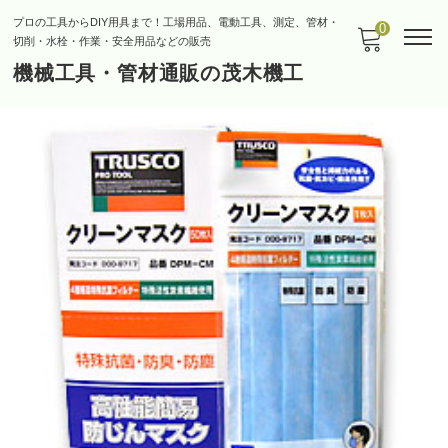
プロの工具からDIY用具まで！工場用品、電動工具、測定、管材・
0
切削・水栓・作業・安全用品などの販売
機械工具・管材通販の茂木機工