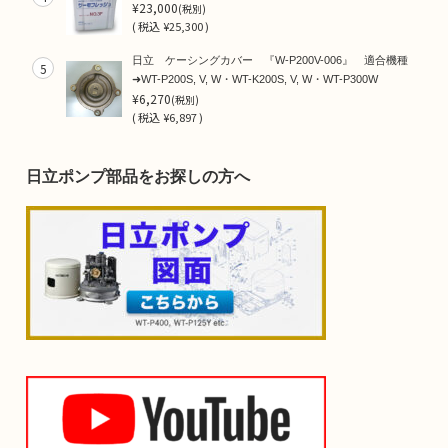
¥23,000
(税別)
(
税込
¥25,300 )
日立 ケーシングカバー 『W-P200V-006』 適合機種
5
➜WT-P200S, V, W・WT-K200S, V, W・WT-P300W
¥6,270
(税別)
(
税込
¥6,897 )
日立ポンプ部品をお探しの方へ