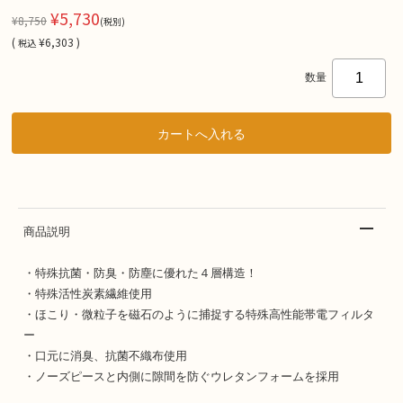
¥5,730
¥8,750
(税別)
(
¥6,303 )
税込
数量
商品説明
・特殊抗菌・防臭・防塵に優れた４層構造！
・特殊活性炭素繊維使用
・ほこり・微粒子を磁石のように捕捉する特殊高性能帯電フィルタ
ー
・口元に消臭、抗菌不織布使用
・ノーズピースと内側に隙間を防ぐウレタンフォームを採用