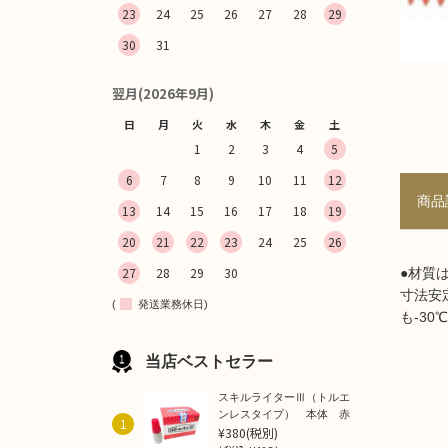
23
24
25
26
27
28
29
30
31
翌月(2026年9月)
日
月
火
水
木
金
土
1
2
3
4
5
6
7
8
9
10
11
12
商品
13
14
15
16
17
18
19
20
21
22
23
24
25
26
27
28
29
30
●材質
寸法安
(
発送業務休日)
も-30
当店ベストセラー
スキルライターⅢ（トルエ
ンレスタイプ） 本体 赤
1
¥380
(税別)