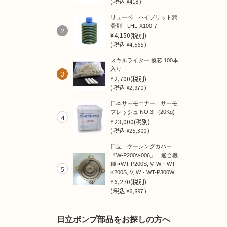
(
税込
¥418 )
リューベ ハイブリット潤
滑剤 LHL-X100-7
2
¥4,150
(税別)
(
税込
¥4,565 )
スキルライター 換芯 100本
入り
3
¥2,700
(税別)
(
税込
¥2,970 )
日本サーモエナー サーモ
フレッシュ NO.3F (20Kg)
4
¥23,000
(税別)
(
税込
¥25,300 )
日立 ケーシングカバー
『W-P200V-006』 適合機
種➜WT-P200S, V, W・WT-
5
K200S, V, W・WT-P300W
¥6,270
(税別)
(
税込
¥6,897 )
日立ポンプ部品をお探しの方へ