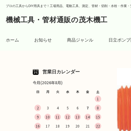
プロの工具からDIY用具まで！工場用品、電動工具、測定、管材・切削・水栓・作業・
機械工具・管材通販の茂木機工
ホーム
お知らせ
商品ジャンル
日立ポンプ
営業日カレンダー
今月(2026年8月)
日
月
火
水
木
金
土
1
2
3
4
5
6
7
8
9
10
11
12
13
14
15
16
17
18
19
20
21
22