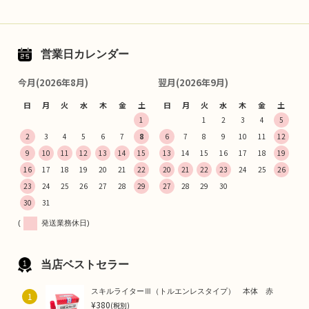
営業日カレンダー
今月(2026年8月)
翌月(2026年9月)
日
月
火
水
木
金
土
日
月
火
水
木
金
土
1
1
2
3
4
5
2
3
4
5
6
7
8
6
7
8
9
10
11
12
9
10
11
12
13
14
15
13
14
15
16
17
18
19
16
17
18
19
20
21
22
20
21
22
23
24
25
26
23
24
25
26
27
28
29
27
28
29
30
30
31
(
発送業務休日)
当店ベストセラー
スキルライターⅢ（トルエンレスタイプ） 本体 赤
1
¥380
(税別)