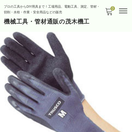
プロの工具からDIY用具まで！工場用品、電動工具、測定、管材・
0
切削・水栓・作業・安全用品などの販売
機械工具・管材通販の茂木機工