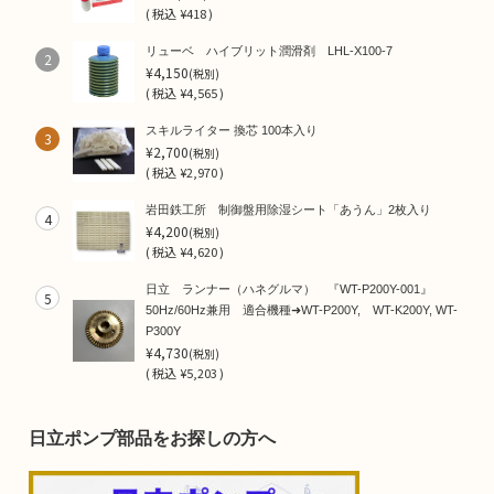
(
税込
¥418 )
リューベ ハイブリット潤滑剤 LHL-X100-7
2
¥4,150
(税別)
(
税込
¥4,565 )
スキルライター 換芯 100本入り
3
¥2,700
(税別)
(
税込
¥2,970 )
岩田鉄工所 制御盤用除湿シート「あうん」2枚入り
4
¥4,200
(税別)
(
税込
¥4,620 )
日立 ランナー（ハネグルマ） 『WT-P200Y-001』
5
50Hz/60Hz兼用 適合機種➜WT-P200Y, WT-K200Y, WT-
P300Y
¥4,730
(税別)
(
税込
¥5,203 )
日立ポンプ部品をお探しの方へ