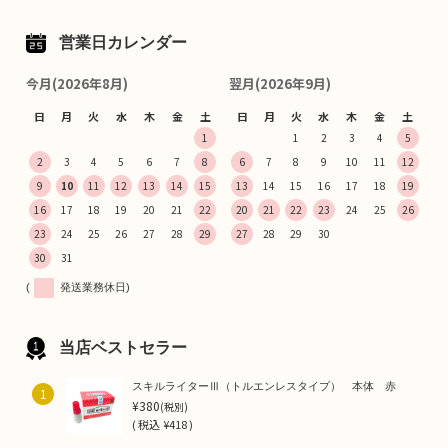
営業日カレンダー
今月(2026年8月)
翌月(2026年9月)
日
月
火
水
木
金
土
日
月
火
水
木
金
土
1
1
2
3
4
5
2
3
4
5
6
7
8
6
7
8
9
10
11
12
9
10
11
12
13
14
15
13
14
15
16
17
18
19
16
17
18
19
20
21
22
20
21
22
23
24
25
26
23
24
25
26
27
28
29
27
28
29
30
30
31
(
発送業務休日)
当店ベストセラー
スキルライターⅢ（トルエンレスタイプ） 本体 赤
1
¥380
(税別)
(
税込
¥418 )