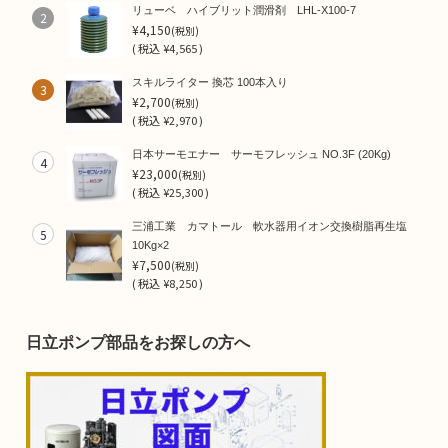
リューベ ハイブリット潤滑剤 LHL-X100-7
2
¥4,150
(税別)
(
税込
¥4,565 )
スキルライター 換芯 100本入り
3
¥2,700
(税別)
(
税込
¥2,970 )
日本サーモエナー サーモフレッシュ NO.3F (20Kg)
4
¥23,000
(税別)
(
税込
¥25,300 )
三浦工業 カマトール 軟水器用イオン交換樹脂再生塩
5
10Kg×2
¥7,500
(税別)
(
税込
¥8,250 )
日立ポンプ部品をお探しの方へ