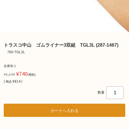
トラスコ中山 ゴムライナー3双組 TGL3L (287-1467)
780-TGL3L
在庫有り
¥740
¥1,130
(税別)
(
¥814 )
税込
数量