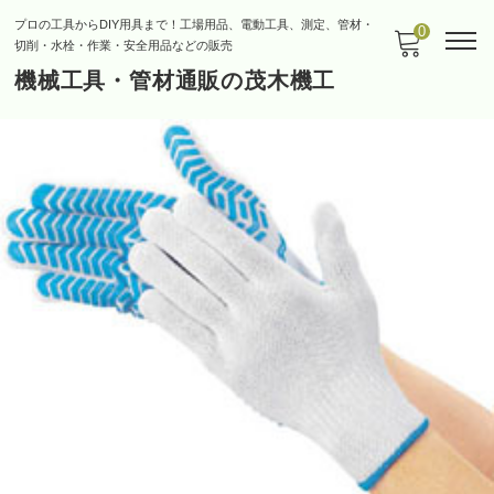
プロの工具からDIY用具まで！工場用品、電動工具、測定、管材・
0
切削・水栓・作業・安全用品などの販売
機械工具・管材通販の茂木機工