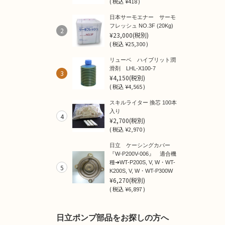
(
税込
¥418 )
日本サーモエナー サーモ
フレッシュ NO.3F (20Kg)
2
¥23,000
(税別)
(
税込
¥25,300 )
リューベ ハイブリット潤
滑剤 LHL-X100-7
3
¥4,150
(税別)
(
税込
¥4,565 )
スキルライター 換芯 100本
入り
4
¥2,700
(税別)
(
税込
¥2,970 )
日立 ケーシングカバー
『W-P200V-006』 適合機
種➜WT-P200S, V, W・WT-
5
K200S, V, W・WT-P300W
¥6,270
(税別)
(
税込
¥6,897 )
日立ポンプ部品をお探しの方へ