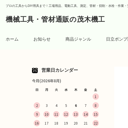
プロの工具からDIY用具まで！工場用品、電動工具、測定、管材・切削・水栓・作業・
機械工具・管材通販の茂木機工
ホーム
お知らせ
商品ジャンル
日立ポンプ
営業日カレンダー
今月(2026年8月)
日
月
火
水
木
金
土
1
2
3
4
5
6
7
8
9
10
11
12
13
14
15
16
17
18
19
20
21
22