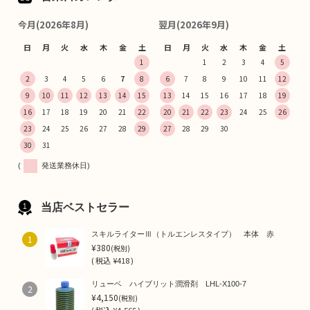
今月(2026年8月)
翌月(2026年9月)
日
月
火
水
木
金
土
日
月
火
水
木
金
土
1
1
2
3
4
5
2
3
4
5
6
7
8
6
7
8
9
10
11
12
9
10
11
12
13
14
15
13
14
15
16
17
18
19
16
17
18
19
20
21
22
20
21
22
23
24
25
26
23
24
25
26
27
28
29
27
28
29
30
30
31
(
発送業務休日)
当店ベストセラー
スキルライターⅢ（トルエンレスタイプ） 本体 赤
1
¥380
(税別)
(
税込
¥418 )
リューベ ハイブリット潤滑剤 LHL-X100-7
2
¥4,150
(税別)