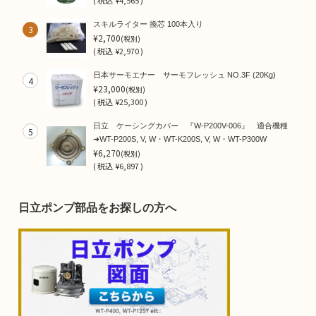
(
税込
¥4,565 )
スキルライター 換芯 100本入り
3
¥2,700
(税別)
(
税込
¥2,970 )
日本サーモエナー サーモフレッシュ NO.3F (20Kg)
4
¥23,000
(税別)
(
税込
¥25,300 )
日立 ケーシングカバー 『W-P200V-006』 適合機種
5
➜WT-P200S, V, W・WT-K200S, V, W・WT-P300W
¥6,270
(税別)
(
税込
¥6,897 )
日立ポンプ部品をお探しの方へ