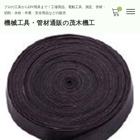
プロの工具からDIY用具まで！工場用品、電動工具、測定、管材・
0
切削・水栓・作業・安全用品などの販売
機械工具・管材通販の茂木機工